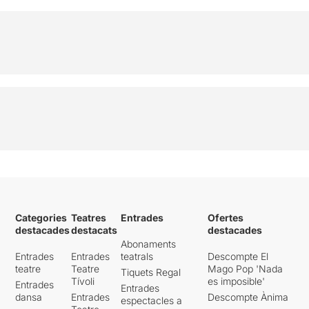
Categories
Teatres
Entrades
Ofertes
destacades
destacats
destacades
Abonaments
Entrades
Entrades
teatrals
Descompte El
teatre
Teatre
Mago Pop 'Nada
Tiquets Regal
Tívoli
es imposible'
Entrades
Entrades
dansa
Entrades
Descompte Ànima
espectacles a