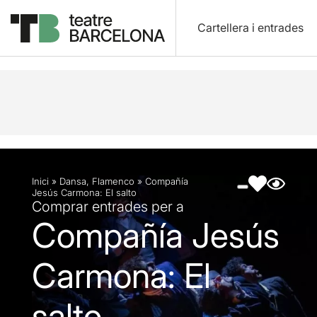
Cartellera i entrades
Descripció
Fitxa artística
Fotos i vídeos
Inici
»
Dansa
,
Flamenco
»
Compañía
Jesús Carmona: El salto
Comprar entrades per a
Compañía Jesús
Carmona: El
salto