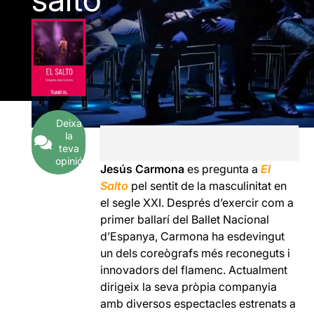
Deixa
la
teva
opinió
Jesús Carmona
es pregunta a
El
Salto
pel sentit de la masculinitat en
el segle XXI. Després d’exercir com a
primer ballarí del Ballet Nacional
d’Espanya, Carmona ha esdevingut
un dels coreògrafs més reconeguts i
innovadors del flamenc. Actualment
dirigeix la seva pròpia companyia
amb diversos espectacles estrenats a