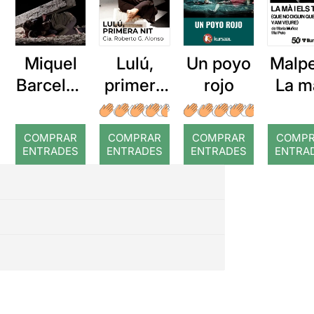
Miquel
Lulú,
Malpe
Un poyo
Barcelon
primera
La m
rojo
a: Rojos
nit
el
temp
COMPRAR
COMPRAR
COMPRAR
COMP
Que 
ENTRADES
ENTRADES
ENTRADES
ENTRA
digu
que 
ho v
veu