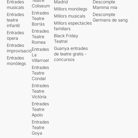
Teatre
Entrades
Madrid
Descompte
Coliseum
musicals
Mamma mia
Millors monòlegs
Entrades
Entrades
Descompte
Millors musicals
Teatre
teatre
Germans de sang
Millors espectacles
Borràs
infantil
familiars
Entrades
Entrades
Black Friday
Teatre
òpera
Teatral
Romea
Entrades
Guanya entrades
Entrades
improvisació
de teatre gratis -
La
Entrades
concursos
Villarroel
monòlegs
Entrades
Teatre
Condal
Entrades
Teatre
Victòria
Entrades
Teatre
Apolo
Entrades
Teatre
Goya