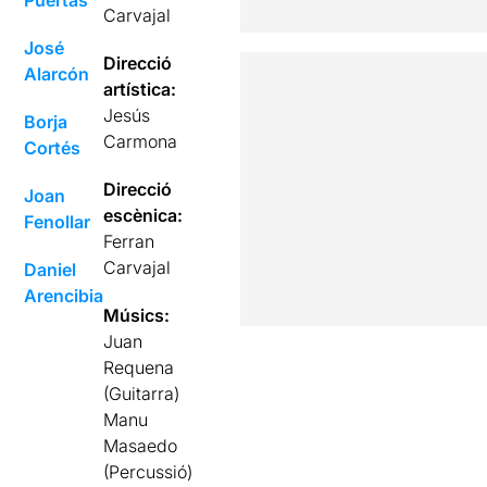
Puertas
Carvajal
José
Direcció
Alarcón
artística:
Jesús
Borja
Carmona
Cortés
Direcció
Joan
escènica:
Fenollar
Ferran
Carvajal
Daniel
Arencibia
Músics:
Juan
Requena
(Guitarra)
Manu
Masaedo
(Percussió)