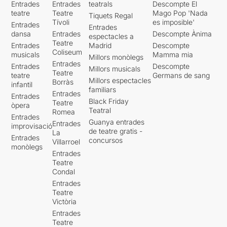
Entrades
Entrades
teatrals
Descompte El
teatre
Teatre
Mago Pop 'Nada
Tiquets Regal
Tívoli
es imposible'
Entrades
Entrades
dansa
Entrades
Descompte Ànima
espectacles a
Teatre
Entrades
Madrid
Descompte
Coliseum
musicals
Mamma mia
Millors monòlegs
Entrades
Entrades
Descompte
Millors musicals
Teatre
teatre
Germans de sang
Millors espectacles
Borràs
infantil
familiars
Entrades
Entrades
Black Friday
Teatre
òpera
Teatral
Romea
Entrades
Guanya entrades
Entrades
improvisació
de teatre gratis -
La
Entrades
concursos
Villarroel
monòlegs
Entrades
Teatre
Condal
Entrades
Teatre
Victòria
Entrades
Teatre