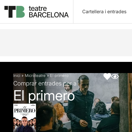
Cartellera i entrades
Descripció
Fitxa artística
Inici
»
Microteatre
»
El primero
Comprar entrades per a
El primero