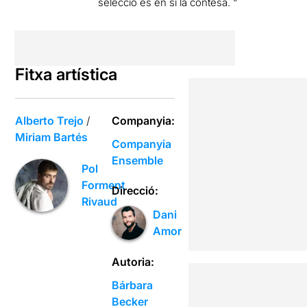
selecció és en si la contesa. “
Fitxa artística
Alberto Trejo
/
Companyia:
Miriam Bartés
Companyia
Ensemble
Pol
Forment
Direcció:
Rivaud
Dani
Amor
Autoria:
Bárbara
Becker