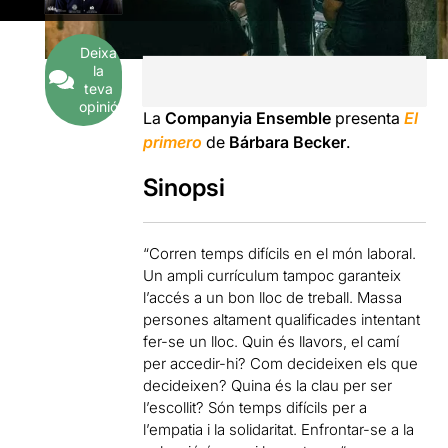
Deixa
la
teva
opinió
La
Companyia Ensemble
presenta
El
primero
de
Bárbara Becker
.
Sinopsi
“Corren temps difícils en el món laboral.
Un ampli currículum tampoc garanteix
l’accés a un bon lloc de treball. Massa
persones altament qualificades intentant
fer-se un lloc. Quin és llavors, el camí
per accedir-hi? Com decideixen els que
decideixen? Quina és la clau per ser
l’escollit? Són temps difícils per a
l’empatia i la solidaritat. Enfrontar-se a la