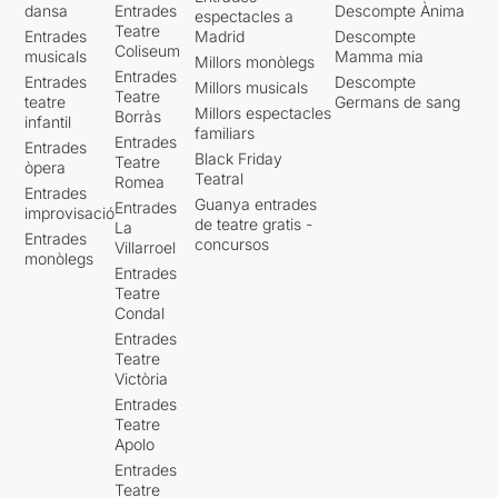
dansa
Entrades
Descompte Ànima
espectacles a
Teatre
Entrades
Madrid
Descompte
Coliseum
musicals
Mamma mia
Millors monòlegs
Entrades
Entrades
Descompte
Millors musicals
Teatre
teatre
Germans de sang
Millors espectacles
Borràs
infantil
familiars
Entrades
Entrades
Black Friday
Teatre
òpera
Teatral
Romea
Entrades
Guanya entrades
Entrades
improvisació
de teatre gratis -
La
Entrades
concursos
Villarroel
monòlegs
Entrades
Teatre
Condal
Entrades
Teatre
Victòria
Entrades
Teatre
Apolo
Entrades
Teatre