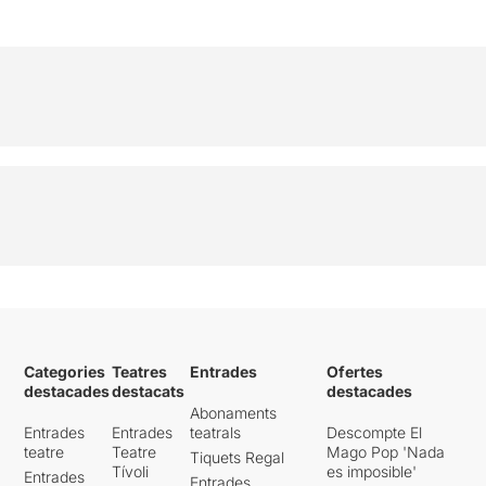
Categories
Teatres
Entrades
Ofertes
destacades
destacats
destacades
Abonaments
Entrades
Entrades
teatrals
Descompte El
teatre
Teatre
Mago Pop 'Nada
Tiquets Regal
Tívoli
es imposible'
Entrades
Entrades