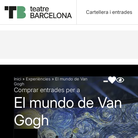
Cartellera i entrades
Descripció
Fitxa artística
Fotos i vídeos
Inici
»
Experiències
»
El mundo de Van
Gogh
Comprar entrades per a
El mundo de Van
Gogh