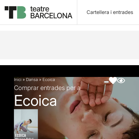
Cartellera i entrades
Descripció
Fitxa artística
Fotos i vídeos
Inici
»
Dansa
»
Ecoica
Comprar entrades per a
Ecoica