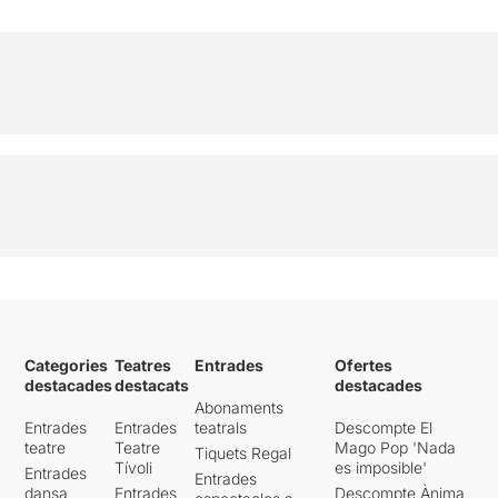
Categories
Teatres
Entrades
Ofertes
destacades
destacats
destacades
Abonaments
Entrades
Entrades
teatrals
Descompte El
teatre
Teatre
Mago Pop 'Nada
Tiquets Regal
Tívoli
es imposible'
Entrades
Entrades
dansa
Entrades
Descompte Ànima