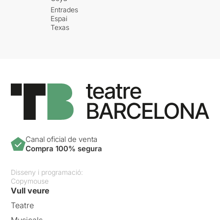
Entrades
Espai
Texas
Canal oficial de venta
Compra 100% segura
Disseny i programació:
Copymouse
Vull veure
Teatre
Musicals