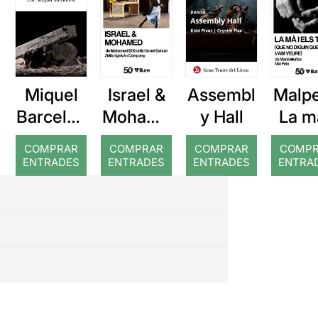
Miquel
Israel &
Assembl
Malpe
Barcelon
Mohame
y Hall
La m
a: Rojos
d
el
COMPRAR
COMPRAR
COMPRAR
COMP
temp
ENTRADES
ENTRADES
ENTRADES
ENTRA
Que 
digu
que 
ho v
veu