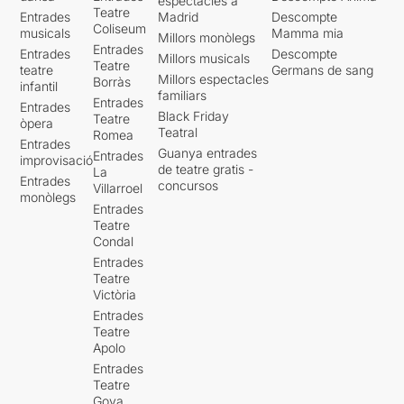
espectacles a
Teatre
Entrades
Madrid
Descompte
Coliseum
musicals
Mamma mia
Millors monòlegs
Entrades
Entrades
Descompte
Millors musicals
Teatre
teatre
Germans de sang
Millors espectacles
Borràs
infantil
familiars
Entrades
Entrades
Black Friday
Teatre
òpera
Teatral
Romea
Entrades
Guanya entrades
Entrades
improvisació
de teatre gratis -
La
Entrades
concursos
Villarroel
monòlegs
Entrades
Teatre
Condal
Entrades
Teatre
Victòria
Entrades
Teatre
Apolo
Entrades
Teatre
Goya