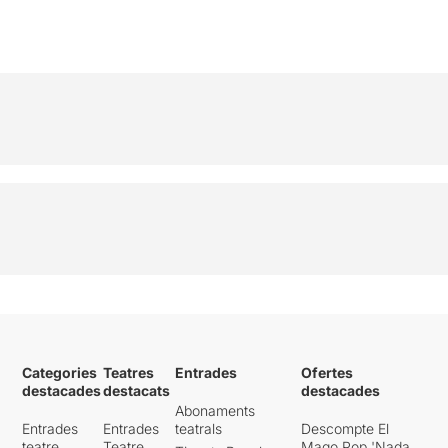
Categories
Teatres
Entrades
Ofertes
destacades
destacats
destacades
Abonaments
Entrades
Entrades
teatrals
Descompte El
teatre
Teatre
Mago Pop 'Nada