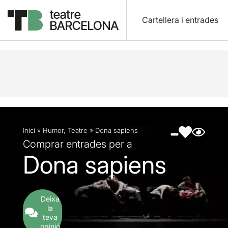
Cartellera i entrades
Descripció
Fitxa artística
Fotos i vídeos
Inici
»
Humor
,
Teatre
»
Dona sapiens
Comprar entrades per a
Dona sapiens
Deixa
la
teva
opinió