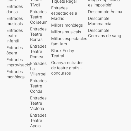
Tiquets Regal
Tívoli
es imposible'
Entrades
Entrades
dansa
Entrades
Descompte Ànima
espectacles a
Teatre
Entrades
Madrid
Descompte
Coliseum
musicals
Mamma mia
Millors monòlegs
Entrades
Entrades
Descompte
Millors musicals
Teatre
teatre
Germans de sang
Millors espectacles
Borràs
infantil
familiars
Entrades
Entrades
Black Friday
Teatre
òpera
Teatral
Romea
Entrades
Guanya entrades
Entrades
improvisació
de teatre gratis -
La
Entrades
concursos
Villarroel
monòlegs
Entrades
Teatre
Condal
Entrades
Teatre
Victòria
Entrades
Teatre
Apolo