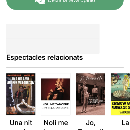
Deixa la teva opinió
Espectacles relacionats
Una nit
Noli me
Jo,
La