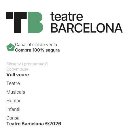
Canal oficial de venta
Compra 100% segura
Disseny i programació:
Copymouse
Vull veure
Teatre
Musicals
Humor
Infantil
Dansa
Teatre Barcelona ©2026