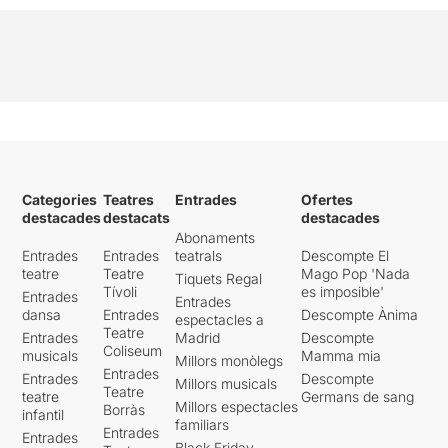
Categories
Teatres
Entrades
Ofertes
destacades
destacats
destacades
Abonaments
Entrades
Entrades
teatrals
Descompte El
teatre
Teatre
Mago Pop 'Nada
Tiquets Regal
Tívoli
es imposible'
Entrades
Entrades
dansa
Entrades
Descompte Ànima
espectacles a
Teatre
Entrades
Madrid
Descompte
Coliseum
musicals
Mamma mia
Millors monòlegs
Entrades
Entrades
Descompte
Millors musicals
Teatre
teatre
Germans de sang
Millors espectacles
Borràs
infantil
familiars
Entrades
Entrades
Black Friday