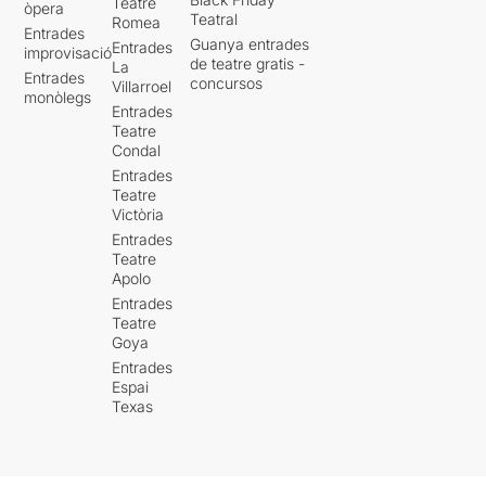
Teatre
òpera
Teatral
Romea
Entrades
Guanya entrades
Entrades
improvisació
de teatre gratis -
La
Entrades
concursos
Villarroel
monòlegs
Entrades
Teatre
Condal
Entrades
Teatre
Victòria
Entrades
Teatre
Apolo
Entrades
Teatre
Goya
Entrades
Espai
Texas