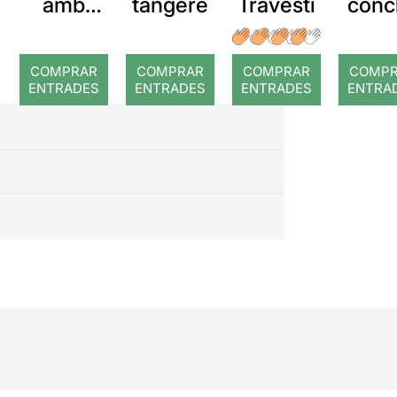
amb
tangere
Travesti
conc
Andrés
de 
Villarros
mad
COMPRAR
COMPRAR
COMPRAR
COMP
a
Caba
ENTRADES
ENTRADES
ENTRADES
ENTRA