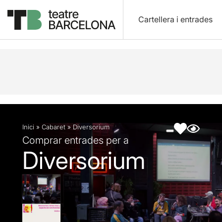
Cartellera i entrades
Descripció
Fitxa artística
Fotos i vídeos
Inici
»
Cabaret
»
Diversorium
Comprar entrades per a
Diversorium