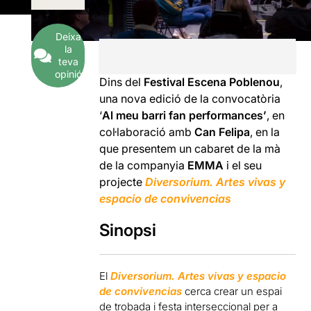
Deixa
la
teva
opinió
Dins del
Festival Escena Poblenou
,
una nova edició de la convocatòria
‘
Al meu barri fan performances’
, en
col·laboració amb
Can Felipa
, en la
que presentem un cabaret de la mà
de la companyia
EMMA
i el seu
projecte
Diversorium. Artes vivas y
espacio de convivencias
Sinopsi
El
Diversorium. Artes vivas y espacio
de convivencias
cerca crear un espai
de trobada i festa interseccional per a