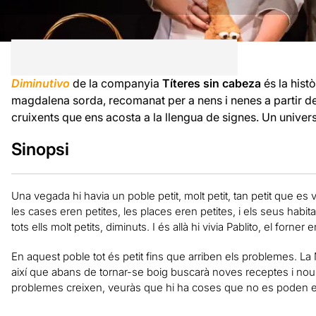
Diminutivo
de la companyia
Títeres sin cabeza
és la hist
magdalena sorda, recomanat per a nens i nenes a partir de 
cruixents que ens acosta a la llengua de signes. Un univer
Sinopsi
Una vegada hi havia un poble petit, molt petit, tan petit que es v
les cases eren petites, les places eren petites, i els seus habit
tots ells molt petits, diminuts. I és allà hi vivia Pablito, el forn
En aquest poble tot és petit fins que arriben els problemes. La 
així que abans de tornar-se boig buscarà noves receptes i nous 
problemes creixen, veuràs que hi ha coses que no es poden evit