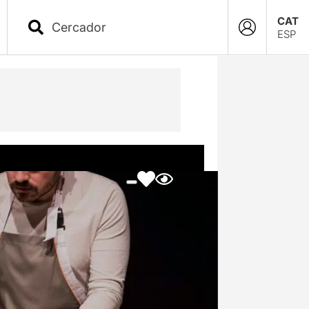
CAT
ESP