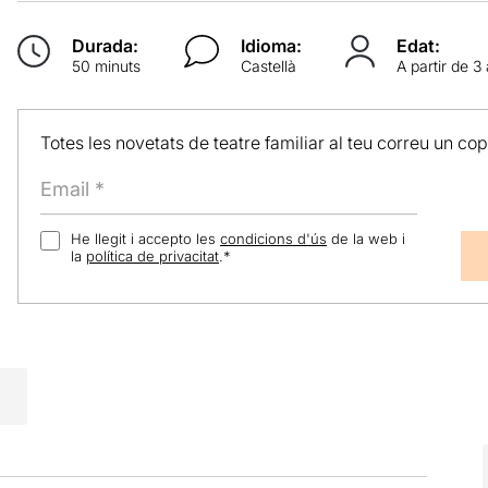
Durada:
Idioma:
Edat:
50 minuts
Castellà
A partir de 3
Totes les novetats de teatre familiar al teu correu un co
He llegit i accepto les
condicions d'ús
de la web i
la
política de privacitat
.
*