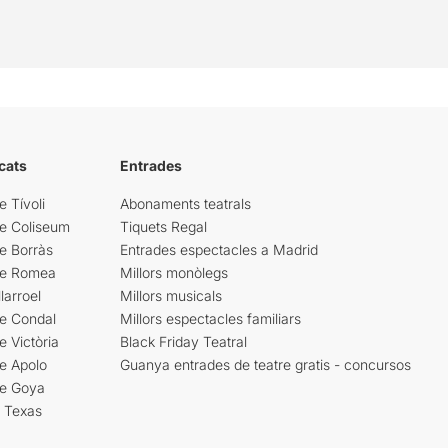
cats
Entrades
e Tívoli
Abonaments teatrals
re Coliseum
Tiquets Regal
e Borràs
Entrades espectacles a Madrid
re Romea
Millors monòlegs
larroel
Millors musicals
re Condal
Millors espectacles familiars
e Victòria
Black Friday Teatral
e Apolo
Guanya entrades de teatre gratis - concursos
re Goya
i Texas