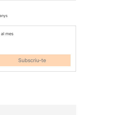
 anys
p al mes