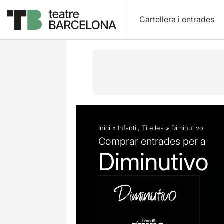
Cartellera i entrades
Descripció
Fitxa artística
Fotos i 
Inici
»
Infantil
,
Titelles
»
Diminutivo
Comprar entrades per a
Diminutivo