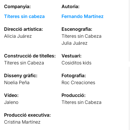
Companyia:
Autoria:
Títeres sin cabeza
Fernando Martínez
Direcció artística:
Escenografia:
Alicia Juárez
Títeres sin Cabeza
Julia Juárez
Construcció de titelles:
Vestuari:
Títeres sin Cabeza
Cosiditos kids
Disseny gràfic:
Fotografia:
Noelia Peña
Roc Creaciones
Vídeo:
Producció:
Jaleno
Títeres sin Cabeza
Producció executiva:
Cristina Martínez