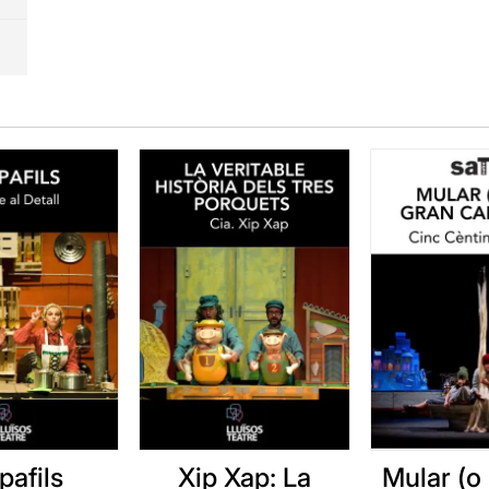
pafils
Xip Xap: La
Mular (o 