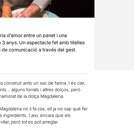
òria d’amor entre un panet i una
3 anys. Un espectacle fet amb titelles
s de comunicació a través del gest.
a construir amb un sac de farina. I és clar,
ants… alguns torrats i altres dolços, però
er enamorat de la dolça Magdalena.
Magdalena no li fa cas, ell ja no sap què fer
ingredients. I així, encara que els
ar, però tot es pot arreglar.