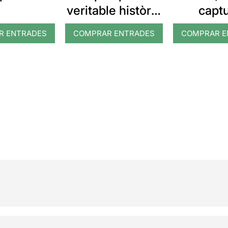
veritable història
captu
dels tres
R ENTRADES
COMPRAR ENTRADES
COMPRAR E
porquets