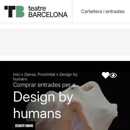
Cartellera i entrades
Descripció
Fitxa artística
Inici
»
Dansa
,
Proximitat
»
Design by
humans
Comprar entrades per a
Design by
humans