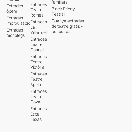
familiars
Entrades
Entrades
Black Friday
Teatre
òpera
Teatral
Romea
Entrades
Guanya entrades
Entrades
improvisació
de teatre gratis -
La
Entrades
concursos
Villarroel
monòlegs
Entrades
Teatre
Condal
Entrades
Teatre
Victòria
Entrades
Teatre
Apolo
Entrades
Teatre
Goya
Entrades
Espai
Texas