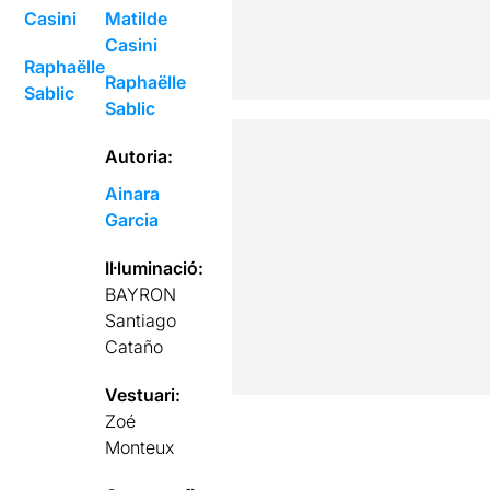
Casini
Matilde
Casini
Raphaëlle
Raphaëlle
Sablic
Sablic
Autoria:
Ainara
Garcia
Il·luminació:
BAYRON
Santiago
Cataño
Vestuari:
Zoé
Monteux