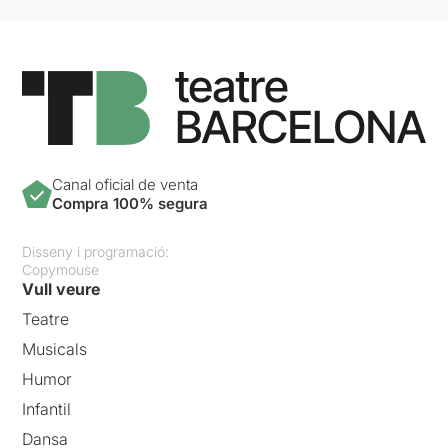
Canal oficial de venta
Compra 100% segura
Disseny i programació:
Copymouse
Vull veure
Teatre
Musicals
Humor
Infantil
Dansa