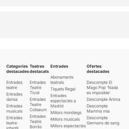
Categories
Teatres
Entrades
Ofertes
destacades
destacats
destacades
Abonaments
Entrades
Entrades
teatrals
Descompte El
teatre
Teatre
Mago Pop 'Nada
Tiquets Regal
Tívoli
es imposible'
Entrades
Entrades
dansa
Entrades
Descompte Ànima
espectacles a
Teatre
Entrades
Madrid
Descompte
Coliseum
musicals
Mamma mia
Millors monòlegs
Entrades
Entrades
Descompte
Millors musicals
Teatre
teatre
Germans de sang
Millors espectacles
Borràs
infantil