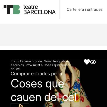
Cartellera i entrades
Descripció
Fitxa artística
Inici
»
Escena híbrida
,
Nous llenguatges
escènics
,
Proximitat
»
Coses que cauen
del cel
Comprar entrades per a
Coses que
cauen del cel