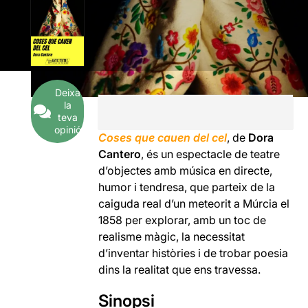
Deixa
la
teva
opinió
Coses que cauen del cel
,
de
Dora
Cantero
, és un espectacle de teatre
d’objectes amb música en directe,
humor i tendresa, que parteix de la
caiguda real d’un meteorit a Múrcia el
1858 per explorar, amb un toc de
realisme màgic, la necessitat
d’inventar històries i de trobar poesia
dins la realitat que ens travessa.
Sinopsi