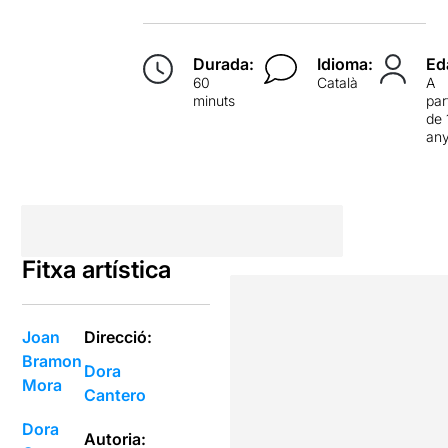
Durada:
Idioma:
Ed
60
Català
A
minuts
par
de 
an
Fitxa artística
Joan
Direcció:
Bramon
Dora
Mora
Cantero
Dora
Autoria: