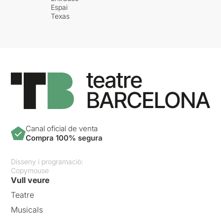
Espai
Texas
Canal oficial de venta
Compra 100% segura
Disseny i programació:
Copymouse
Vull veure
Teatre
Musicals