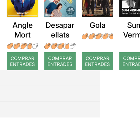
Angle
Desapar
Gola
Su
Mort
ellats
Verm
COMPRAR
COMPRAR
COMPRAR
COMP
ENTRADES
ENTRADES
ENTRADES
ENTRA