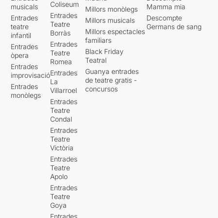
Coliseum
musicals
Mamma mia
Millors monòlegs
Entrades
Entrades
Descompte
Millors musicals
Teatre
teatre
Germans de sang
Millors espectacles
Borràs
infantil
familiars
Entrades
Entrades
Black Friday
Teatre
òpera
Teatral
Romea
Entrades
Guanya entrades
Entrades
improvisació
de teatre gratis -
La
Entrades
concursos
Villarroel
monòlegs
Entrades
Teatre
Condal
Entrades
Teatre
Victòria
Entrades
Teatre
Apolo
Entrades
Teatre
Goya
Entrades