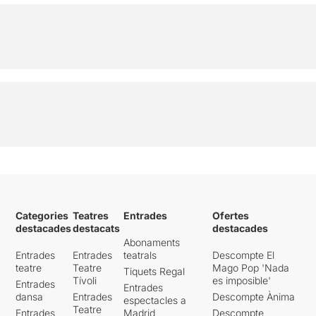
Categories
Teatres
Entrades
Ofertes
destacades
destacats
destacades
Abonaments
Entrades
Entrades
teatrals
Descompte El
teatre
Teatre
Mago Pop 'Nada
Tiquets Regal
Tívoli
es imposible'
Entrades
Entrades
dansa
Entrades
Descompte Ànima
espectacles a
Teatre
Entrades
Madrid
Descompte