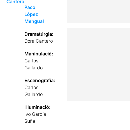
Cantero
Paco
López
Mengual
Dramatúrgia:
Dora Cantero
Manipulació:
Carlos
Gallardo
Escenografia:
Carlos
Gallardo
Il·luminació:
Ivo García
Suñé