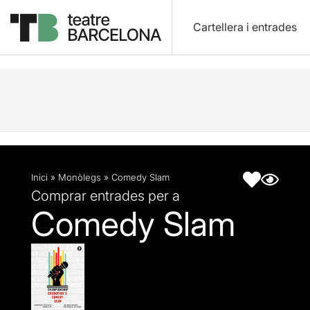
Cartellera i entrades
Descripció
Fitxa artística
Articles
Inici
»
Monòlegs
»
Comedy Slam
Comprar entrades per a
Comedy Slam