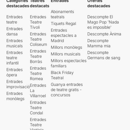
Categories
Teatres
Entrades
Ofertes
destacades
destacats
destacades
Abonaments
Entrades
Entrades
teatrals
Descompte El
teatre
Teatre
Mago Pop 'Nada
Tiquets Regal
Tívoli
es imposible'
Entrades
Entrades
dansa
Entrades
Descompte Ànima
espectacles a
Teatre
Entrades
Madrid
Descompte
Coliseum
musicals
Mamma mia
Millors monòlegs
Entrades
Entrades
Descompte
Millors musicals
Teatre
teatre
Germans de sang
Millors espectacles
Borràs
infantil
familiars
Entrades
Entrades
Black Friday
Teatre
òpera
Teatral
Romea
Entrades
Guanya entrades
Entrades
improvisació
de teatre gratis -
La
Entrades
concursos
Villarroel
monòlegs
Entrades
Teatre
Condal
Entrades
Teatre
Victòria