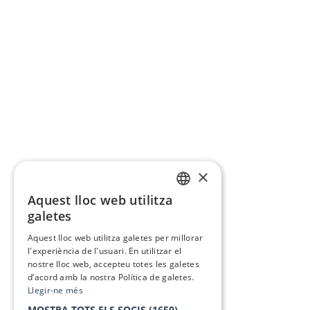
×
Aquest lloc web utilitza
CATALAN
galetes
SPANISH
Aquest lloc web utilitza galetes per millorar
l'experiència de l'usuari. En utilitzar el
nostre lloc web, accepteu totes les galetes
d’acord amb la nostra Política de galetes.
Llegir-ne més
MOSTRA TOTS ELS SOCIS
(1650) →