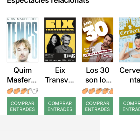
Espectacles relacionats
Quim
Eix
Los 30
Cerve
Masferre
Transver
son los
nt
r: Temps
sal
nuevos...
¡Vete a la
COMPRAR
COMPRAR
COMPRAR
COMP
mierda!
ENTRADES
ENTRADES
ENTRADES
ENTRA