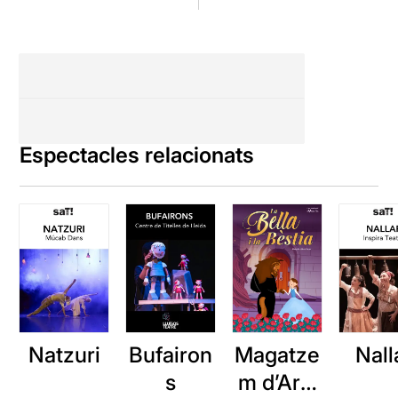
Espectacles relacionats
Natzuri
Bufairon
Magatze
Nall
s
m d’Ars: