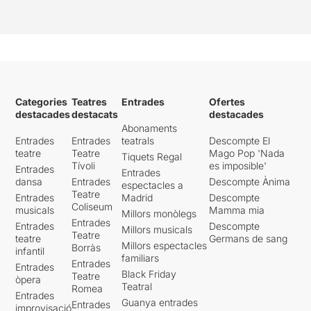
Categories
Teatres
Entrades
Ofertes
destacades
destacats
destacades
Abonaments
Entrades
Entrades
teatrals
Descompte El
teatre
Teatre
Mago Pop 'Nada
Tiquets Regal
Tívoli
es imposible'
Entrades
Entrades
dansa
Entrades
Descompte Ànima
espectacles a
Teatre
Entrades
Madrid
Descompte
Coliseum
musicals
Mamma mia
Millors monòlegs
Entrades
Entrades
Descompte
Millors musicals
Teatre
teatre
Germans de sang
Millors espectacles
Borràs
infantil
familiars
Entrades
Entrades
Black Friday
Teatre
òpera
Teatral
Romea
Entrades
Guanya entrades
Entrades
improvisació