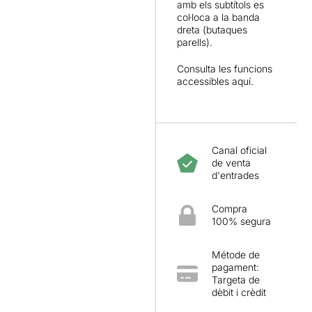
amb els subtítols es
col·loca a la banda
dreta (butaques
parells).
Consulta les funcions
accessibles
aquí.
Canal oficial
de venta
d'entrades
Compra
100% segura
Métode de
pagament:
Targeta de
dèbit i crèdit