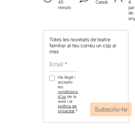
45
Català
A
minuts
par
de
an
Totes les novetats de teatre
familiar al teu correu un cop al
mes
He llegit i
accepto
les
condicions
d'ús
de la
web i la
política de
privacitat
.
*