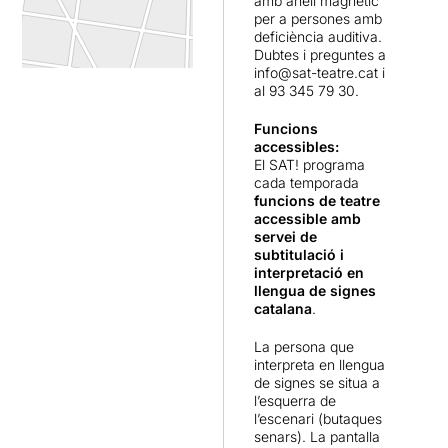
amb anell magnètic
per a persones amb
deficiència auditiva.
Dubtes i preguntes a
info@sat-teatre.cat
i
al 93 345 79 30.
Funcions
accessibles:
El SAT! programa
cada temporada
funcions de teatre
accessible amb
servei de
subtitulació i
interpretació en
llengua de signes
catalana
.
La persona que
interpreta en llengua
de signes se situa a
l’esquerra de
l’escenari (butaques
senars). La pantalla