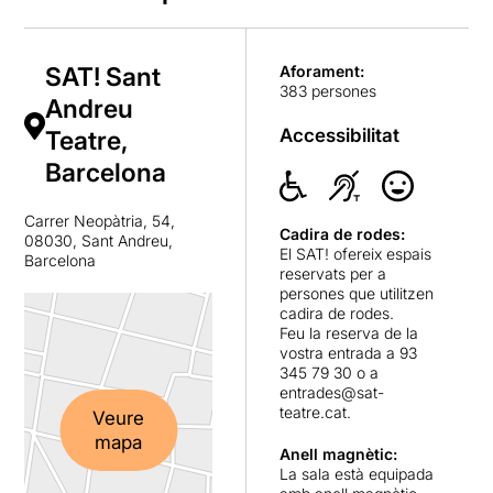
SAT! Sant
Aforament:
383 persones
Andreu
Accessibilitat
Teatre,
Barcelona
Carrer Neopàtria, 54,
Cadira de rodes:
08030, Sant Andreu,
El SAT! ofereix espais
Barcelona
reservats per a
persones que utilitzen
cadira de rodes.
Feu la reserva de la
vostra entrada a 93
345 79 30 o a
entrades@sat-
teatre.cat
.
Veure
mapa
Anell magnètic:
La sala està equipada