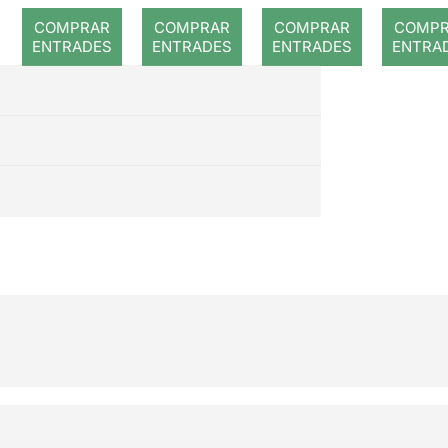
La Bella i
COMPRAR
COMPRAR
COMPRAR
COMP
la Bèstia
ENTRADES
ENTRADES
ENTRADES
ENTRA