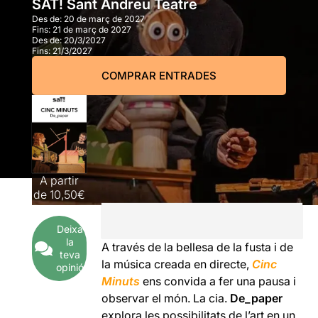
SAT! Sant Andreu Teatre
Des de:
20 de març de 2027
Fins:
21 de març de 2027
Des de:
20/3/2027
Fins:
21/3/2027
COMPRAR ENTRADES
A partir
de
10,50€
Deixa
la
A través de la bellesa de la fusta i de
teva
la música creada en directe,
Cinc
opinió
Minuts
ens convida a fer una pausa i
observar el món. La cia.
De_paper
explora les possibilitats de l’art en un