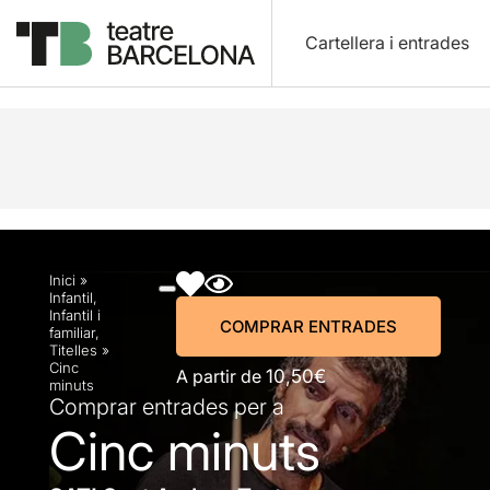
Cartellera i entrades
Descripció
Horaris
Fitxa artística
Fotos i víd
Inici
»
Infantil
,
Infantil i
COMPRAR ENTRADES
familiar
,
Titelles
»
Cinc
A partir de
10,50€
minuts
Comprar entrades per a
Cinc minuts