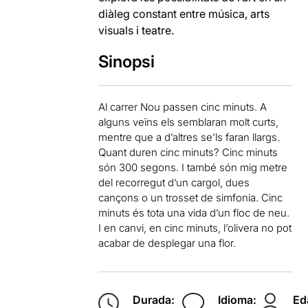
diàleg constant entre música, arts
visuals i teatre.
Sinopsi
Al carrer Nou passen cinc minuts. A
alguns veïns els semblaran molt curts,
mentre que a d’altres se’ls faran llargs.
Quant duren cinc minuts? Cinc minuts
són 300 segons. I també són mig metre
del recorregut d’un cargol, dues
cançons o un trosset de simfonia. Cinc
minuts és tota una vida d’un floc de neu.
I en canvi, en cinc minuts, l’olivera no pot
acabar de desplegar una flor.
Durada:
Idioma:
Ed