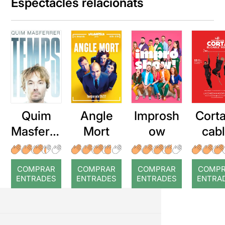
Espectacles relacionats
Quim
Angle
Improsh
Corta
Masferre
Mort
ow
cab
r: Temps
roj
COMPRAR
COMPRAR
COMPRAR
COMP
ENTRADES
ENTRADES
ENTRADES
ENTRA