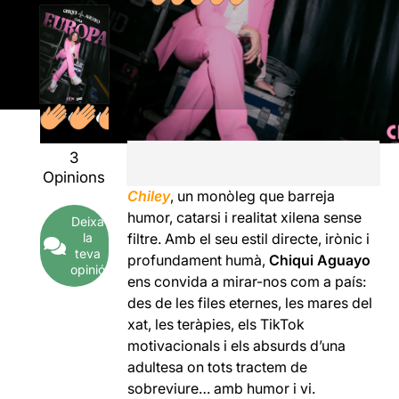
3
Opinions
Chiley
, un monòleg que barreja
humor, catarsi i realitat xilena sense
Deixa
la
filtre. Amb el seu estil directe, irònic i
teva
profundament humà,
Chiqui Aguayo
opinió
ens convida a mirar-nos com a país:
des de les files eternes, les mares del
xat, les teràpies, els TikTok
motivacionals i els absurds d’una
adultesa on tots tractem de
sobreviure… amb humor i vi.