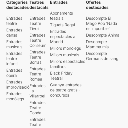
Categories
Teatres
Entrades
Ofertes
destacades
destacats
destacades
Abonaments
Entrades
Entrades
teatrals
Descompte El
teatre
Teatre
Mago Pop 'Nada
Tiquets Regal
Tívoli
es imposible'
Entrades
Entrades
dansa
Entrades
Descompte Ànima
espectacles a
Teatre
Entrades
Madrid
Descompte
Coliseum
musicals
Mamma mia
Millors monòlegs
Entrades
Entrades
Descompte
Millors musicals
Teatre
teatre
Germans de sang
Millors espectacles
Borràs
infantil
familiars
Entrades
Entrades
Black Friday
Teatre
òpera
Teatral
Romea
Entrades
Guanya entrades
Entrades
improvisació
de teatre gratis -
La
Entrades
concursos
Villarroel
monòlegs
Entrades
Teatre
Condal
Entrades
Teatre