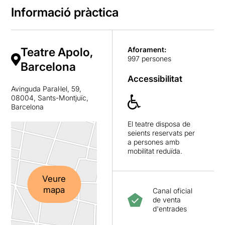
Informació pràctica
Teatre Apolo,
Aforament:
997 persones
Barcelona
Accessibilitat
Avinguda Paral·lel, 59,
08004, Sants-Montjuïc,
Barcelona
El teatre disposa de
seients reservats per
a persones amb
mobilitat reduïda.
Veure
mapa
Canal oficial
de venta
d'entrades