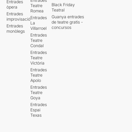
Entrades
Entrades
Black Friday
Teatre
òpera
Teatral
Romea
Entrades
Guanya entrades
Entrades
improvisació
de teatre gratis -
La
Entrades
concursos
Villarroel
monòlegs
Entrades
Teatre
Condal
Entrades
Teatre
Victòria
Entrades
Teatre
Apolo
Entrades
Teatre
Goya
Entrades
Espai
Texas