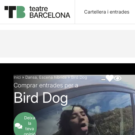
Cartellera i entrades
Descripció
Fitxa artística
Fotos i vídeos
Inici
»
Dansa
,
Escena híbrida
»
Bird Dog
Comprar entrades per a
Bird Dog
Deixa
la
teva
opinió