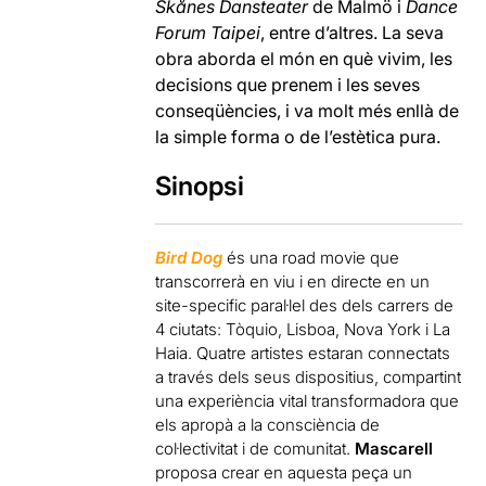
Skånes Dansteater
de Malmö i
Dance
Forum Taipei
, entre d’altres. La seva
obra aborda el món en què vivim, les
decisions que prenem i les seves
conseqüències, i va molt més enllà de
la simple forma o de l’estètica pura.
Sinopsi
Bird Dog
és una road movie que
transcorrerà en viu i en directe en un
site-specific paral·lel des dels carrers de
4 ciutats: Tòquio, Lisboa, Nova York i La
Haia. Quatre artistes estaran connectats
a través dels seus dispositius, compartint
una experiència vital transformadora que
els apropà a la consciència de
col·lectivitat i de comunitat.
Mascarell
proposa crear en aquesta peça un