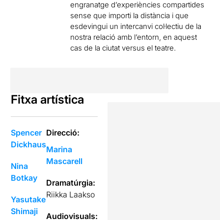
engranatge d’experiències compartides
sense que importi la distància i que
esdevingui un intercanvi col·lectiu de la
nostra relació amb l’entorn, en aquest
cas de la ciutat versus el teatre.
Fitxa artística
Spencer
Direcció:
Dickhaus
Marina
Mascarell
Nina
Botkay
Dramatúrgia:
Riikka Laakso
Yasutake
Shimaji
Audiovisuals: