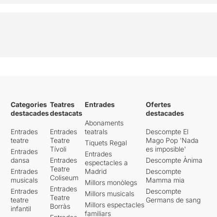
Categories
Teatres
Entrades
Ofertes
destacades
destacats
destacades
Abonaments
Entrades
Entrades
teatrals
Descompte El
teatre
Teatre
Mago Pop 'Nada
Tiquets Regal
Tívoli
es imposible'
Entrades
Entrades
dansa
Entrades
Descompte Ànima
espectacles a
Teatre
Entrades
Madrid
Descompte
Coliseum
musicals
Mamma mia
Millors monòlegs
Entrades
Entrades
Descompte
Millors musicals
Teatre
teatre
Germans de sang
Millors espectacles
Borràs
infantil
familiars