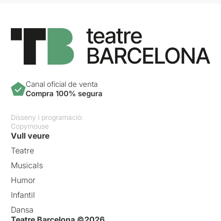
Canal oficial de venta
Compra 100% segura
Disseny i programació:
Copymouse
Vull veure
Teatre
Musicals
Humor
Infantil
Dansa
Teatre Barcelona ©2026