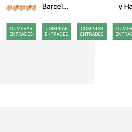
Barcelon
y Ha
a: Rojos
COMPRAR
COMPRAR
COMPRAR
COMP
ENTRADES
ENTRADES
ENTRADES
ENTRA