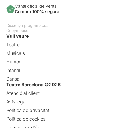
Canal oficial de venta
Compra 100% segura
Disseny i programació:
Copymouse
Vull veure
Teatre
Musicals
Humor
Infantil
Dansa
Teatre Barcelona ©2026
Atenció al client
Avís legal
Política de privacitat
Política de cookies
Condicions d’ús