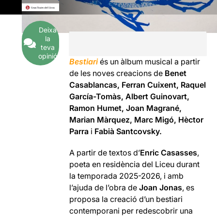
Deixa
la
teva
opinió
Bestiari
és un àlbum musical a partir
de les noves creacions de
Benet
Casablancas, Ferran Cuixent, Raquel
García-Tomàs, Albert Guinovart,
Ramon Humet, Joan Magrané,
Marian Màrquez, Marc Migó, Hèctor
Parra
i
Fabià Santcovsky.
A partir de textos d’
Enric Casasses
,
poeta en residència del Liceu durant
la temporada 2025-2026, i amb
l’ajuda de l’obra de
Joan Jonas
, es
proposa la creació d’un bestiari
contemporani per redescobrir una