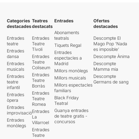
Categories
Teatres
Entrades
Ofertes
destacades
destacats
destacades
Abonaments
Entrades
Entrades
teatrals
Descompte El
teatre
Teatre
Mago Pop 'Nada
Tiquets Regal
Tívoli
es imposible'
Entrades
Entrades
dansa
Entrades
Descompte Ànima
espectacles a
Teatre
Entrades
Madrid
Descompte
Coliseum
musicals
Mamma mia
Millors monòlegs
Entrades
Entrades
Descompte
Millors musicals
Teatre
teatre
Germans de sang
Millors espectacles
Borràs
infantil
familiars
Entrades
Entrades
Black Friday
Teatre
òpera
Teatral
Romea
Entrades
Guanya entrades
Entrades
improvisació
de teatre gratis -
La
Entrades
concursos
Villarroel
monòlegs
Entrades
Teatre