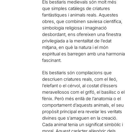
Els bestiaris medievals són molt més
que simples catàlegs de criatures
fantàstiques i animals reals. Aquestes
obres, que combinen saviesa científica,
simbologia religiosa i imaginació
desbordant, ens ofereixen una finestra
privilegiada a la mentalitat de l’edat
mitjana, en què la natura i el món
espiritual es barregen amb una harmonia
fascinant.
Els bestiaris són compilacions que
descriuen criatures reals, com el lleó,
l’elefant o el cérvol, al costat d’éssers
meravellosos com el grifó, el basilisc o el
fènix. Però més enllà de l’anatomia o el
comportament d’aquests animals, el seu
propòsit principal era revelar les veritats
divines que s’amaguen en la creació.
Cada animal tenia un significat simbòlic i
moral. Aquest caràcter al·legòric dels