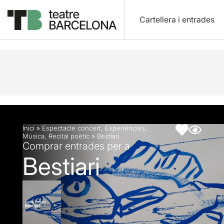
Cartellera i entrades
Descripció
Fitxa artística
Inici
»
Espectacle concert
,
Experiències
,
Música
,
Recital poètic
»
Bestiari
Comprar entrades per a
Bestiari