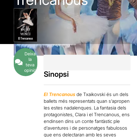
Deixa
la
teva
opinió
Sinopsi
El Trencanous
de Txaikovski és un dels
ballets més representats quan s’apropen
les estes nadalenques. La fantasia dels
protagonistes, Clara i el Trencanous, ens
endinsen dins un conte fantàstic ple
d’aventures i de personatges fabulosos
que ens delectaran amb les seves