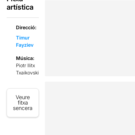
artística
Direcció:
Timur
Fayziev
Música:
Piotr Ilitx
Txaikovski
Veure
fitxa
sencera