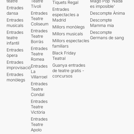
teatre
Teatre
Mago Pop 'Nada
Tiquets Regal
Tívoli
es imposible'
Entrades
Entrades
dansa
Entrades
Descompte Ànima
espectacles a
Teatre
Entrades
Madrid
Descompte
Coliseum
musicals
Mamma mia
Millors monòlegs
Entrades
Entrades
Descompte
Millors musicals
Teatre
teatre
Germans de sang
Millors espectacles
Borràs
infantil
familiars
Entrades
Entrades
Black Friday
Teatre
òpera
Teatral
Romea
Entrades
Guanya entrades
Entrades
improvisació
de teatre gratis -
La
Entrades
concursos
Villarroel
monòlegs
Entrades
Teatre
Condal
Entrades
Teatre
Victòria
Entrades
Teatre
Apolo