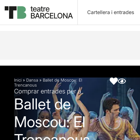
Cartellera i entrades
Descripció
Fitxa artística
Inici
»
Dansa
»
Ballet de Moscou: El
Trencanous
Comprar entrades per a
Ballet de
Moscou: El
Trencanous