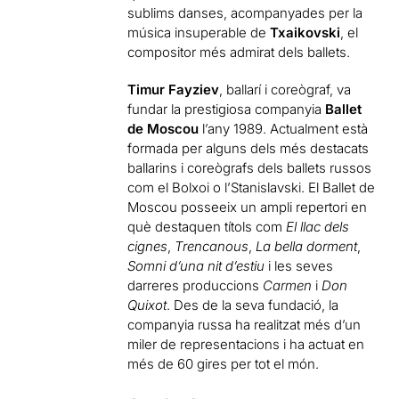
sublims danses, acompanyades per la
música insuperable de
Txaikovski
, el
compositor més admirat dels ballets.
Timur Fayziev
, ballarí i coreògraf, va
fundar la prestigiosa companyia
Ballet
de Moscou
l’any 1989. Actualment està
formada per alguns dels més destacats
ballarins i coreògrafs dels ballets russos
com el Bolxoi o l’Stanislavski. El Ballet de
Moscou posseeix un ampli repertori en
què destaquen títols com
El llac dels
cignes
,
Trencanous
,
La bella dorment
,
Somni d’una nit d’estiu
i les seves
darreres produccions
Carmen
i
Don
Quixot
. Des de la seva fundació, la
companyia russa ha realitzat més d’un
miler de representacions i ha actuat en
més de 60 gires per tot el món.