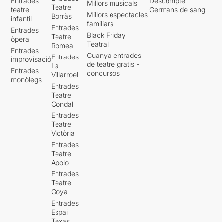
Entrades
Descompte
Millors musicals
Teatre
teatre
Germans de sang
Millors espectacles
Borràs
infantil
familiars
Entrades
Entrades
Black Friday
Teatre
òpera
Teatral
Romea
Entrades
Guanya entrades
Entrades
improvisació
de teatre gratis -
La
Entrades
concursos
Villarroel
monòlegs
Entrades
Teatre
Condal
Entrades
Teatre
Victòria
Entrades
Teatre
Apolo
Entrades
Teatre
Goya
Entrades
Espai
Texas