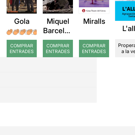
Gola
Miquel
Miralls
L'al
Barcelon
a: Rojos
Proper
COMPRAR
COMPRAR
COMPRAR
a la 
ENTRADES
ENTRADES
ENTRADES