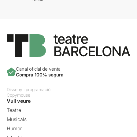
Canal oficial de venta
Compra 100% segura
Disseny i programació:
Copymouse
Vull veure
Teatre
Musicals
Humor