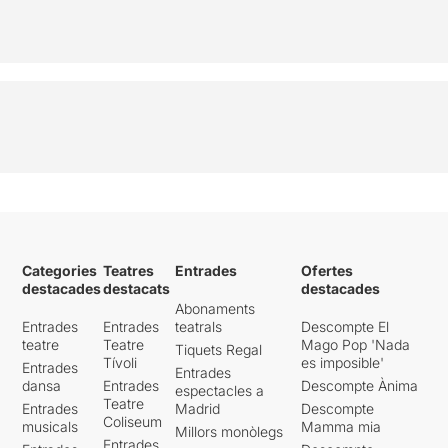
Categories
Teatres
Entrades
Ofertes
destacades
destacats
destacades
Abonaments
Entrades
Entrades
teatrals
Descompte El
teatre
Teatre
Mago Pop 'Nada
Tiquets Regal
Tívoli
es imposible'
Entrades
Entrades
dansa
Entrades
Descompte Ànima
espectacles a
Teatre
Entrades
Madrid
Descompte
Coliseum
musicals
Mamma mia
Millors monòlegs
Entrades