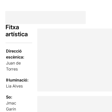
Fitxa
artística
Direcció
escènica:
Juan de
Torres
Il·luminació:
Lia Alves
So:
Jmac
Garín