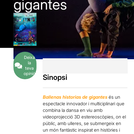
gigantes
Deixa
la
teva
opinió
Sinopsi
Ballenas historias de gigantes
és un
espectacle innovador i multiciplinari
que
combina
la dansa en viu amb
videoprojecció 3D estereoscòpies, on el
públic, amb ulleres, se submergeix en
un món fantàstic inspirat en històries i