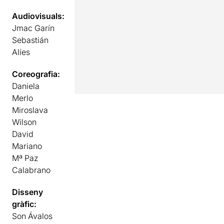
Audiovisuals:
Jmac Garín
Sebastián
Alíes
Coreografia:
Daniela
Merlo
Miroslava
Wilson
David
Mariano
Mª Paz
Calabrano
Disseny
gràfic:
Son Ávalos