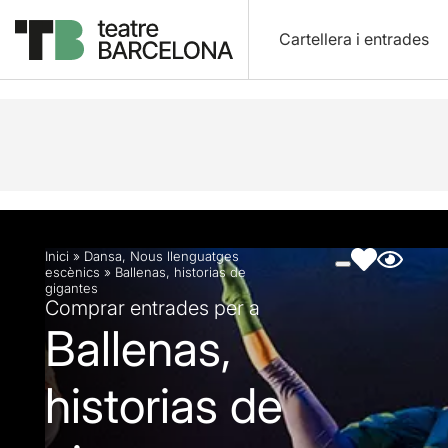
Cartellera i entrades
Descripció
Fitxa artística
Fotos i vídeos
Inici
»
Dansa
,
Nous llenguatges
escènics
»
Ballenas, historias de
gigantes
Comprar entrades per a
Ballenas,
historias de