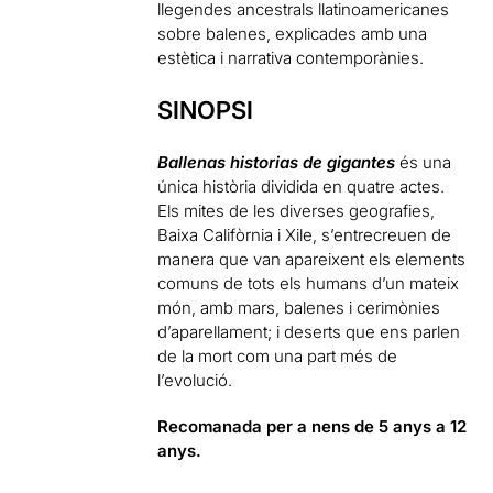
llegendes
ancestrals llatinoamericanes
sobre balenes, explicades amb una
estètica
i narrativa
contemporànies.
SINOPSI
Ballenas historias de gigantes
és una
única
història dividida en quatre actes.
Els mites
de les diverses
geografies
,
Baixa
Califòrnia i Xile, s’entrecreuen de
manera que van
apareixent els
elements
comuns de tots
els
humans d’un mateix
món
,
amb
mars, balenes i
cerimònies
d’aparellament; i deserts
que ens
parlen
de
la mort com
una part més
de
l’evolució.
Recomanada per a nens de 5 anys a 12
anys.