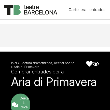
Cartellera i entrades
Descripció
Fitxa artística
Inici
»
Lectura dramatitzada
,
Recital poètic
»
Aria di Primavera
Comprar entrades per a
Aria di Primavera
Deixa
la
teva