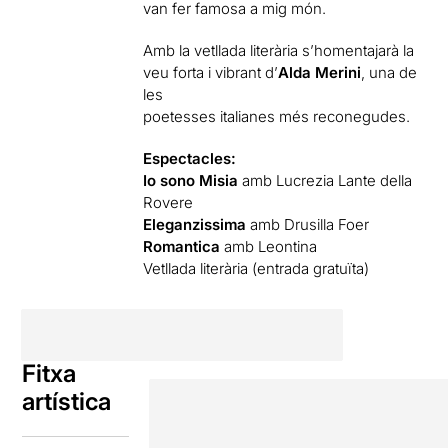
van fer famosa a mig món.
Amb la vetllada literària s’homentajarà la
veu forta i vibrant d’
Alda Merini
, una de
les
poetesses italianes més reconegudes.
Espectacles:
Io sono Misia
amb Lucrezia Lante della
Rovere
Eleganzissima
amb Drusilla Foer
Romantica
amb Leontina
Vetllada literària (entrada gratuïta)
Fitxa
artística