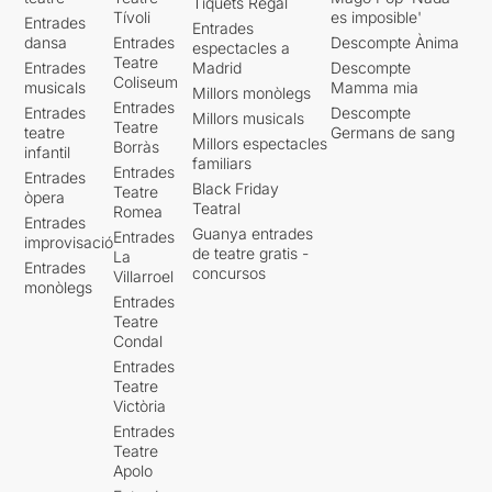
Tiquets Regal
Tívoli
es imposible'
Entrades
Entrades
dansa
Entrades
Descompte Ànima
espectacles a
Teatre
Entrades
Madrid
Descompte
Coliseum
musicals
Mamma mia
Millors monòlegs
Entrades
Entrades
Descompte
Millors musicals
Teatre
teatre
Germans de sang
Millors espectacles
Borràs
infantil
familiars
Entrades
Entrades
Black Friday
Teatre
òpera
Teatral
Romea
Entrades
Guanya entrades
Entrades
improvisació
de teatre gratis -
La
Entrades
concursos
Villarroel
monòlegs
Entrades
Teatre
Condal
Entrades
Teatre
Victòria
Entrades
Teatre
Apolo