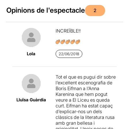
Opinions de l'espectacle
2
INCREÏBLE!!
Lola
22/06/2018
Tot el que es pugui dir sobre
l’excel·lent escenografia de
Boris Eifman a l’Anna
Karenina que hem pogut
Lluïsa Guàrdia
veure a El Liceu es queda
curt. Eifman ha estat capaç
d’explicar-nos un dels
clàssics de la literatura rusa
amb gran bellesa i
originalitat. Uneix peces de