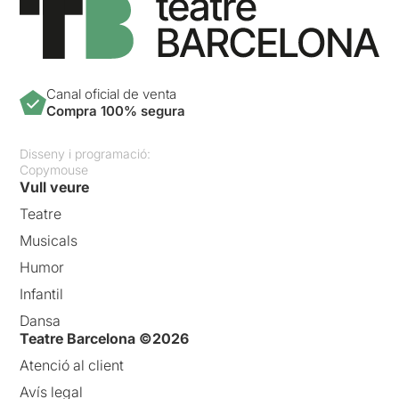
Canal oficial de venta
Compra 100% segura
Disseny i programació:
Copymouse
Vull veure
Teatre
Musicals
Humor
Infantil
Dansa
Teatre Barcelona ©2026
Atenció al client
Avís legal