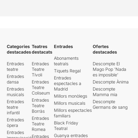
Categories
Teatres
Entrades
Ofertes
destacades
destacats
destacades
Abonaments
Entrades
Entrades
teatrals
Descompte El
teatre
Teatre
Mago Pop 'Nada
Tiquets Regal
Tívoli
es imposible'
Entrades
Entrades
dansa
Entrades
Descompte Ànima
espectacles a
Teatre
Entrades
Madrid
Descompte
Coliseum
musicals
Mamma mia
Millors monòlegs
Entrades
Entrades
Descompte
Millors musicals
Teatre
teatre
Germans de sang
Millors espectacles
Borràs
infantil
familiars
Entrades
Entrades
Black Friday
Teatre
òpera
Teatral
Romea
Entrades
Guanya entrades
Entrades
improvisació