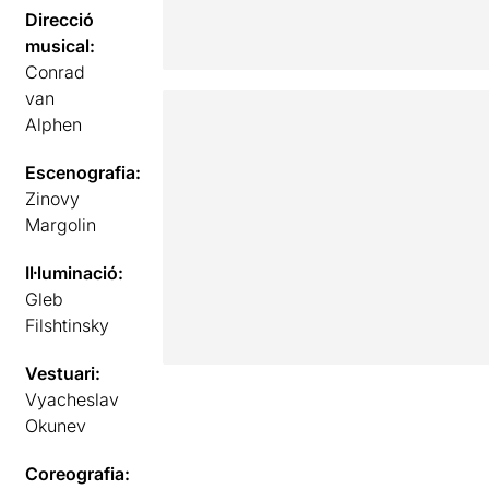
Direcció
musical:
Conrad
van
Alphen
Escenografia:
Zinovy
Margolin
Il·luminació:
Gleb
Filshtinsky
Vestuari:
Vyacheslav
Okunev
Coreografia: