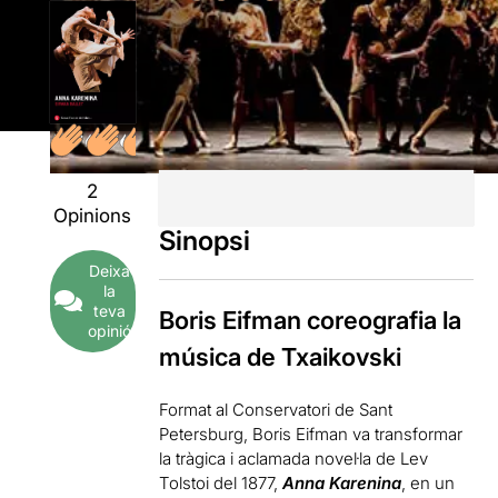
2
Opinions
Sinopsi
Deixa
la
teva
Boris Eifman coreografia la
opinió
música de Txaikovski
Format al Conservatori de Sant
Petersburg, Boris Eifman va transformar
la tràgica i aclamada novel·la de Lev
Tolstoi del 1877,
Anna Karenina
, en un