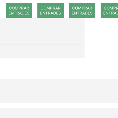
a: Rojos
Joan
dan
COMPRAR
COMPRAR
COMPRAR
COMP
ENTRADES
ENTRADES
ENTRADES
ENTRA