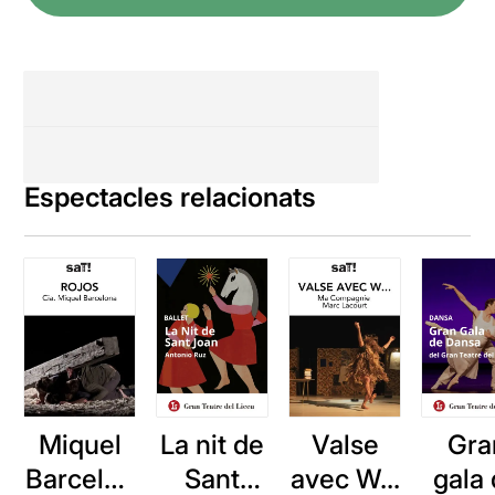
Espectacles relacionats
Miquel
La nit de
Valse
Gra
Barcelon
Sant
avec W...
gala