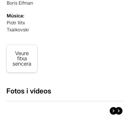
Boris Eifman
Música:
Piotr Ilitx
Txaikovski
Veure
fitxa
sencera
Fotos i vídeos