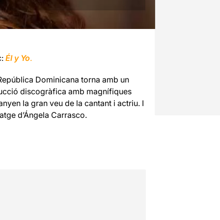
c:
Él y Yo
.
a República Dominicana torna amb un
oducció discogràfica amb magnífiques
en la gran veu de la cantant i actriu. I
ratge d’Ángela Carrasco.