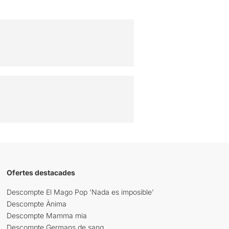
Ofertes destacades
Descompte El Mago Pop 'Nada es imposible'
Descompte Ànima
Descompte Mamma mia
Descompte Germans de sang