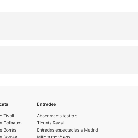
cats
Entrades
e Tívoli
Abonaments teatrals
re Coliseum
Tiquets Regal
e Borràs
Entrades espectacles a Madrid
re Romea
Millors monòlegs