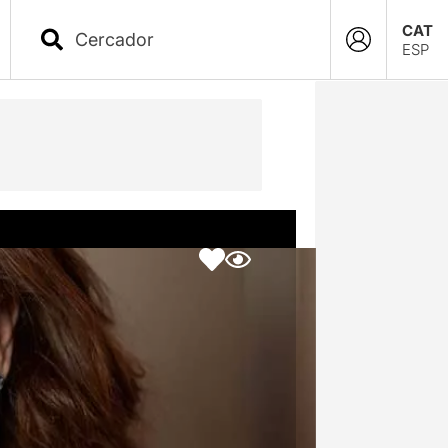
CAT
ESP