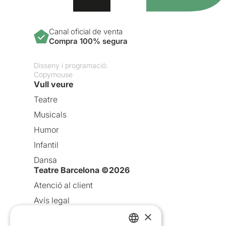
Canal oficial de venta
Compra 100% segura
Disseny i programació:
Copymouse
Vull veure
Teatre
Musicals
Humor
Infantil
Dansa
Teatre Barcelona ©2026
Atenció al client
Avís legal
×
Política de privacitat