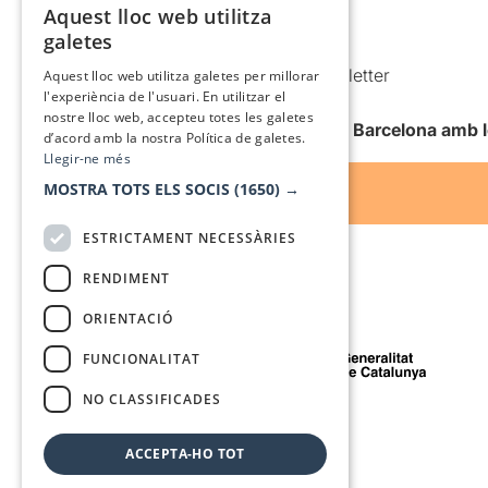
Política de cookies
Aquest lloc web utilitza
CATALAN
galetes
Condicions d’ús
SPANISH
Comunicacions comercials i Newsletter
Aquest lloc web utilitza galetes per millorar
l'experiència de l'usuari. En utilitzar el
Anuncia’t
nostre lloc web, accepteu totes les galetes
Vull rebre la newsletter de Teatre Barcelona amb 
d’acord amb la nostra Política de galetes.
Llegir-ne més
MOSTRA TOTS ELS SOCIS
(1650) →
ESTRICTAMENT NECESSÀRIES
RENDIMENT
ORIENTACIÓ
Amb el suport de
FUNCIONALITAT
NO CLASSIFICADES
Mitjà de comunicació associat a
ACCEPTA-HO TOT