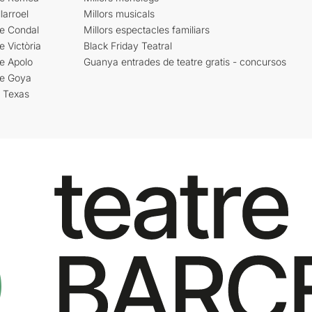
larroel
Millors musicals
re Condal
Millors espectacles familiars
e Victòria
Black Friday Teatral
e Apolo
Guanya entrades de teatre gratis - concursos
re Goya
i Texas