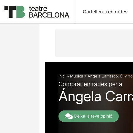
Cartellera i entrades
Descripció
Fitxa artística
Inici
»
Música
»
Ángela Carrasco: Él y Yo
Comprar entrades per a
Ángela Carr
Deixa la teva opinió