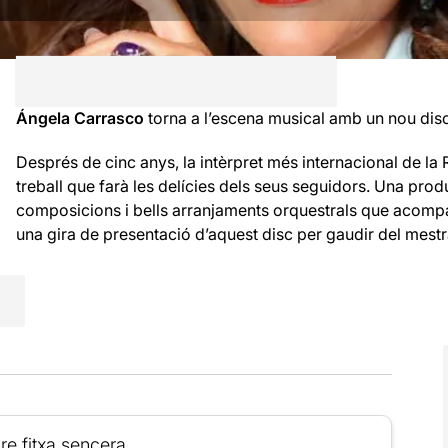
Ángela Carrasco
torna a l’escena musical amb un nou dis
Després de cinc anys, la intèrpret més internacional de l
treball que farà les delícies dels seus seguidors. Una pr
composicions i bells arranjaments orquestrals que acompany
una gira de presentació d’aquest disc per gaudir del mest
re fitxa sencera