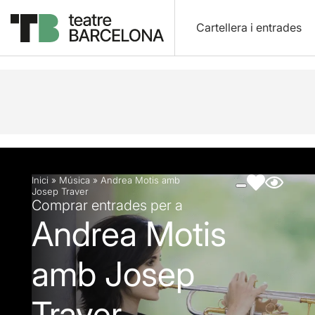
Cartellera i entrades
Descripció
Fitxa artística
Fotos i vídeos
Inici
»
Música
»
Andrea Motis amb
Josep Traver
Comprar entrades per a
Andrea Motis
amb Josep
Traver