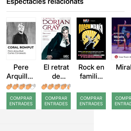
Espectacles relacionats
Pere
El retrat
Rock en
Mira
Arquillué
de
familia:
: Coral
Dorian
Queenm
romput
Gray
anía
COMPRAR
COMPRAR
COMPRAR
COMP
ENTRADES
ENTRADES
ENTRADES
ENTRA