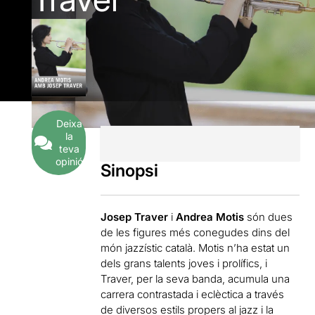
Deixa
la
teva
opinió
Sinopsi
Josep Traver
i
Andrea Motis
són dues
de les figures més conegudes dins del
món jazzístic català. Motis n’ha estat un
dels grans talents joves i prolífics, i
Traver, per la seva banda, acumula una
carrera contrastada i eclèctica a través
de diversos estils propers al jazz i la