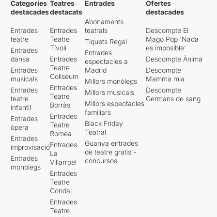
Categories
Teatres
Entrades
Ofertes
destacades
destacats
destacades
Abonaments
Entrades
Entrades
teatrals
Descompte El
teatre
Teatre
Mago Pop 'Nada
Tiquets Regal
Tívoli
es imposible'
Entrades
Entrades
dansa
Entrades
Descompte Ànima
espectacles a
Teatre
Entrades
Madrid
Descompte
Coliseum
musicals
Mamma mia
Millors monòlegs
Entrades
Entrades
Descompte
Millors musicals
Teatre
teatre
Germans de sang
Millors espectacles
Borràs
infantil
familiars
Entrades
Entrades
Black Friday
Teatre
òpera
Teatral
Romea
Entrades
Guanya entrades
Entrades
improvisació
de teatre gratis -
La
Entrades
concursos
Villarroel
monòlegs
Entrades
Teatre
Condal
Entrades
Teatre