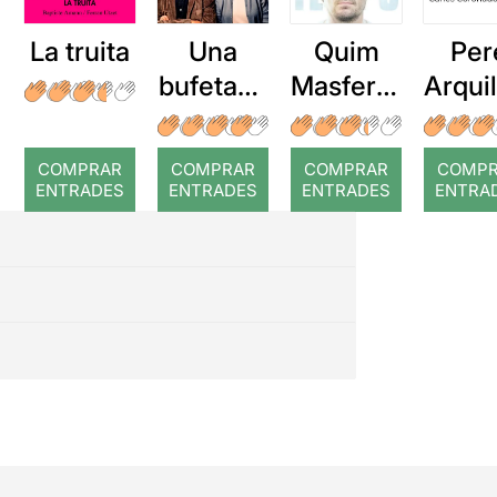
La truita
Una
Quim
Per
bufetada
Masferre
Arqui
a temps
r: Temps
: Cor
romp
COMPRAR
COMPRAR
COMPRAR
COMP
ENTRADES
ENTRADES
ENTRADES
ENTRA