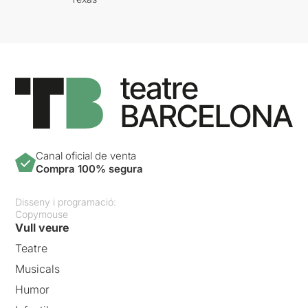
Canal oficial de venta
Compra 100% segura
Disseny i programació:
Copymouse
Vull veure
Teatre
Musicals
Humor