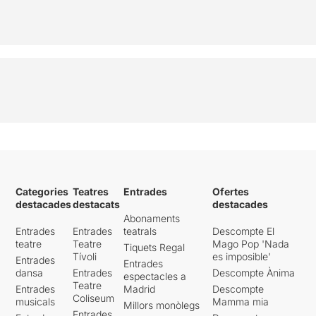
Categories
Teatres
Entrades
Ofertes
destacades
destacats
destacades
Abonaments
Entrades
Entrades
teatrals
Descompte El
teatre
Teatre
Mago Pop 'Nada
Tiquets Regal
Tívoli
es imposible'
Entrades
Entrades
dansa
Entrades
Descompte Ànima
espectacles a
Teatre
Entrades
Madrid
Descompte
Coliseum
musicals
Mamma mia
Millors monòlegs
Entrades