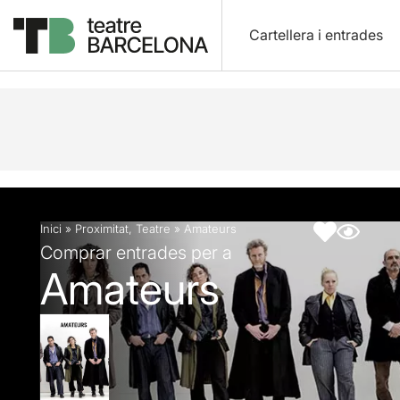
Cartellera i entrades
Descripció
Fitxa artística
Inici
»
Proximitat
,
Teatre
»
Amateurs
Comprar entrades per a
Amateurs