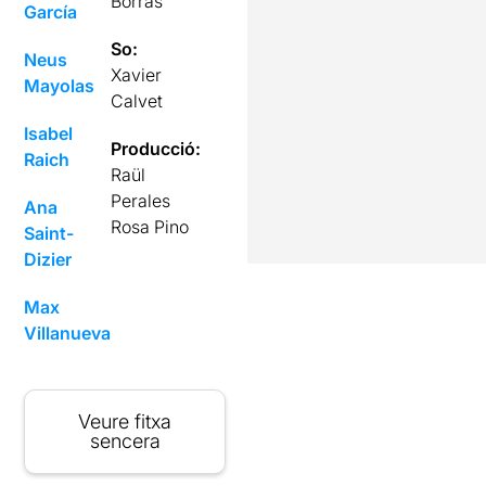
Borràs
García
So:
Neus
Xavier
Mayolas
Calvet
Isabel
Producció:
Raich
Raül
Perales
Ana
Rosa Pino
Saint-
Dizier
Max
Villanueva
Veure fitxa
sencera