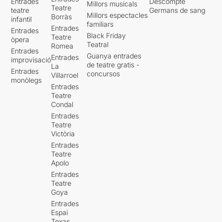
Entrades
Descompte
Millors musicals
Teatre
teatre
Germans de sang
Millors espectacles
Borràs
infantil
familiars
Entrades
Entrades
Black Friday
Teatre
òpera
Teatral
Romea
Entrades
Guanya entrades
Entrades
improvisació
de teatre gratis -
La
Entrades
concursos
Villarroel
monòlegs
Entrades
Teatre
Condal
Entrades
Teatre
Victòria
Entrades
Teatre
Apolo
Entrades
Teatre
Goya
Entrades
Espai
Texas