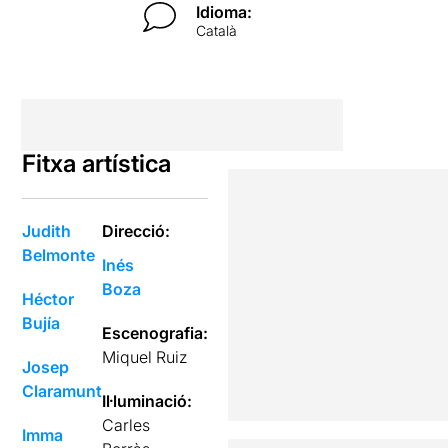
Idioma:
Català
Fitxa artística
Judith
Direcció:
Belmonte
Inés
Boza
Héctor
Bujía
Escenografia:
Miquel Ruiz
Josep
Claramunt
Il·luminació:
Carles
Imma