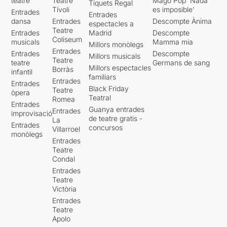
teatre
Teatre
Mago Pop 'Nada
Tiquets Regal
Tívoli
es imposible'
Entrades
Entrades
dansa
Entrades
Descompte Ànima
espectacles a
Teatre
Entrades
Madrid
Descompte
Coliseum
musicals
Mamma mia
Millors monòlegs
Entrades
Entrades
Descompte
Millors musicals
Teatre
teatre
Germans de sang
Millors espectacles
Borràs
infantil
familiars
Entrades
Entrades
Black Friday
Teatre
òpera
Teatral
Romea
Entrades
Guanya entrades
Entrades
improvisació
de teatre gratis -
La
Entrades
concursos
Villarroel
monòlegs
Entrades
Teatre
Condal
Entrades
Teatre
Victòria
Entrades
Teatre
Apolo