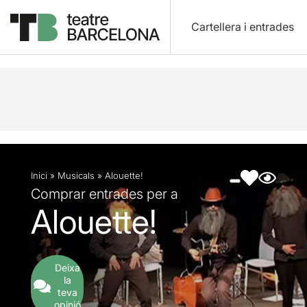
Cartellera i entrades
Descripció
Fitxa artística
Fotos i vídeos
Inici
»
Musicals
»
Alouette!
Comprar entrades per a
Alouette!
Deixa
la
teva
opinió