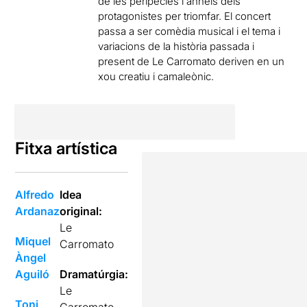
de les peripècies i anhels dels
protagonistes per triomfar. El concert
passa a ser comèdia musical i el tema i
variacions de la història passada i
present de Le Carromato deriven en un
xou creatiu i camaleònic.
Fitxa artística
Alfredo
Idea
Ardanaz
original:
Le
Miquel
Carromato
Àngel
Aguiló
Dramatúrgia:
Le
Toni
Carromato