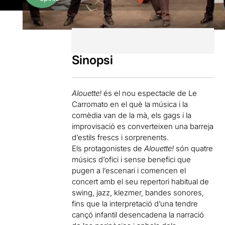
Sinopsi
Alouette!
és el nou espectacle de Le
Carromato en el què la música i la
comèdia van de la mà, els gags i la
improvisació es converteixen una barreja
d’estils frescs i sorprenents.
Els protagonistes de
Alouette!
són quatre
músics d’ofici i sense benefici que
pugen a l’escenari i comencen el
concert amb el seu repertori habitual de
swing, jazz, klezmer, bandes sonores,
fins que la interpretació d’una tendre
cançó infantil desencadena la narració