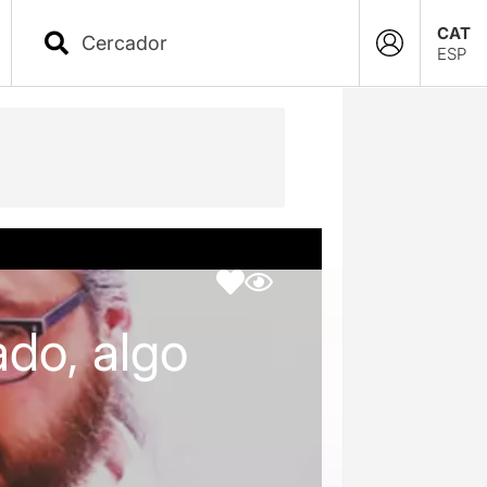
CAT
ESP
ado, algo