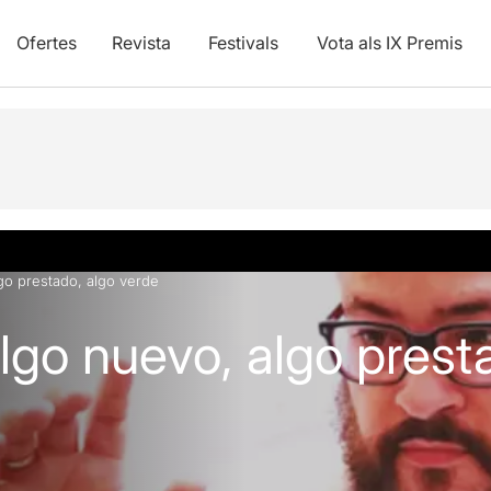
Ofertes
Revista
Festivals
Vota als IX Premis
lgo prestado, algo verde
algo nuevo, algo prest