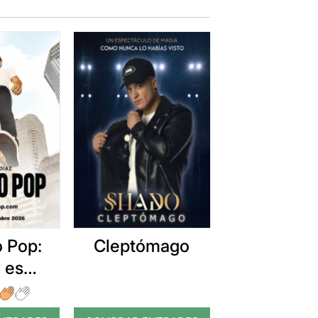
 Pop:
Cleptómago
 es
ible