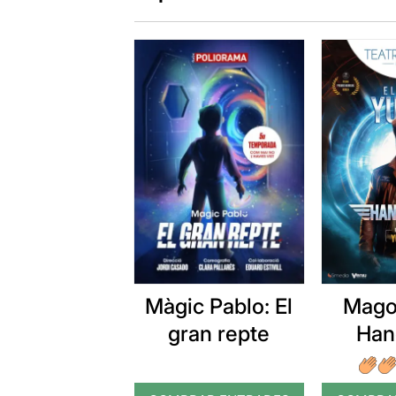
Màgic Pablo: El
Mago
gran repte
Han