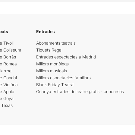
cats
Entrades
e Tívoli
Abonaments teatrals
re Coliseum
Tiquets Regal
e Borràs
Entrades espectacles a Madrid
re Romea
Millors monòlegs
larroel
Millors musicals
re Condal
Millors espectacles familiars
e Victòria
Black Friday Teatral
e Apolo
Guanya entrades de teatre gratis - concursos
re Goya
i Texas