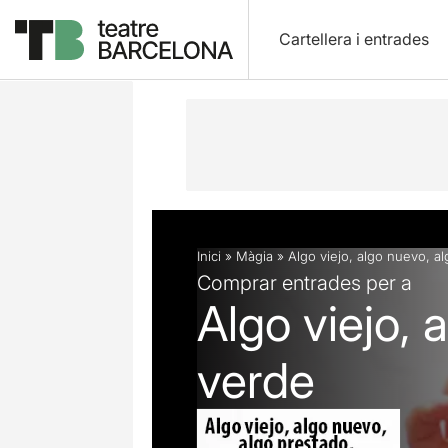
Cartellera i entrades
Descripció
Fitxa artística
Inici
»
Màgia
»
Algo viejo, algo nuevo, a
Comprar entrades per a
Algo viejo, 
verde