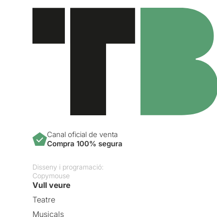
Canal oficial de venta
Compra 100% segura
Disseny i programació:
Copymouse
Vull veure
Teatre
Musicals