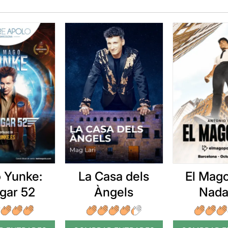
 Yunke:
La Casa dels
El Mago
gar 52
Àngels
Nada
impos