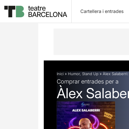
Cartellera i entrades
Descripció
Fitxa artística
Inici
»
Humor
,
Stand Up
»
Àlex Salaberri:
Comprar entrades per a
Àlex Salaber