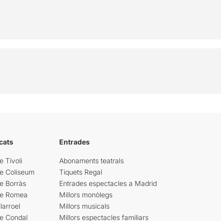
cats
Entrades
e Tívoli
Abonaments teatrals
re Coliseum
Tiquets Regal
e Borràs
Entrades espectacles a Madrid
re Romea
Millors monòlegs
larroel
Millors musicals
re Condal
Millors espectacles familiars