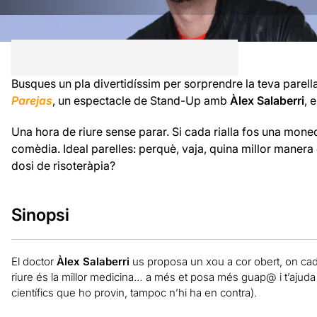
Busques un pla divertidíssim per sorprendre la teva parell
Parejas
, un espectacle de Stand-Up amb
Àlex Salaberri
, 
Una hora de riure sense parar. Si cada rialla fos una moneda
comèdia. Ideal parelles: perquè, vaja, quina millor manera
dosi de risoteràpia?
Sinopsi
El doctor
Àlex Salaberri
us proposa un xou a cor obert, on cada 
riure és la millor medicina… a més et posa més guap@ i t’ajuda a
científics que ho provin, tampoc n’hi ha en contra).