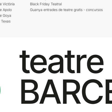
e Victòria
Black Friday Teatral
e Apolo
Guanya entrades de teatre gratis - concursos
re Goya
i Texas