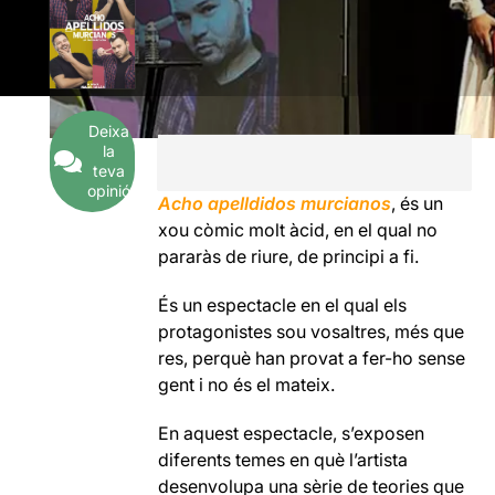
Deixa
la
teva
opinió
Acho apelldidos murcianos
, és un
xou còmic molt àcid, en el qual no
pararàs de riure, de principi a fi.
És un espectacle en el qual els
protagonistes sou vosaltres, més que
res, perquè han provat a fer-ho sense
gent i no és el mateix.
En aquest espectacle, s’exposen
diferents temes en què l’artista
desenvolupa una sèrie de teories que