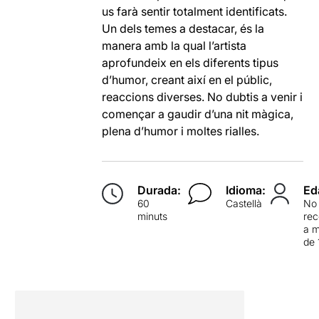
us farà sentir totalment identificats.
Un dels temes a destacar, és la
manera amb la qual l’artista
aprofundeix en els diferents tipus
d’humor, creant així en el públic,
reaccions diverses. No dubtis a venir i
començar a gaudir d’una nit màgica,
plena d’humor i moltes rialles.
Durada:
Idioma:
Ed
60
Castellà
No
minuts
re
a 
de 