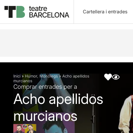
Cartellera i entrades
Descripció
Fitxa artística
Inici
»
Humor
,
Monòlegs
»
Acho apellidos
murcianos
Comprar entrades per a
Acho apellidos
murcianos