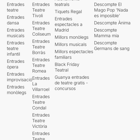
Entrades
Entrades
teatrals
Descompte El
teatre
Teatre
Mago Pop 'Nada
Tiquets Regal
Tívoli
es imposible'
Entrades
Entrades
dansa
Entrades
Descompte Ànima
espectacles a
Teatre
Entrades
Madrid
Descompte
Coliseum
musicals
Mamma mia
Millors monòlegs
Entrades
Entrades
Descompte
Millors musicals
Teatre
teatre
Germans de sang
Millors espectacles
Borràs
infantil
familiars
Entrades
Entrades
Black Friday
Teatre
òpera
Teatral
Romea
Entrades
Guanya entrades
Entrades
improvisació
de teatre gratis -
La
Entrades
concursos
Villarroel
monòlegs
Entrades
Teatre
Condal
Entrades
Teatre
Victòria
Entrades
Teatre