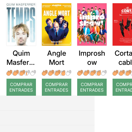
Quim
Angle
Improsh
Corta
Masferre
Mort
ow
cab
r: Temps
roj
COMPRAR
COMPRAR
COMPRAR
COMP
ENTRADES
ENTRADES
ENTRADES
ENTRA