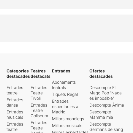
Categories
Teatres
Entrades
Ofertes
destacades
destacats
destacades
Abonaments
Entrades
Entrades
teatrals
Descompte El
teatre
Teatre
Mago Pop 'Nada
Tiquets Regal
Tívoli
es imposible'
Entrades
Entrades
dansa
Entrades
Descompte Ànima
espectacles a
Teatre
Entrades
Madrid
Descompte
Coliseum
musicals
Mamma mia
Millors monòlegs
Entrades
Entrades
Descompte
Millors musicals
Teatre
teatre
Germans de sang
Millors espectacles