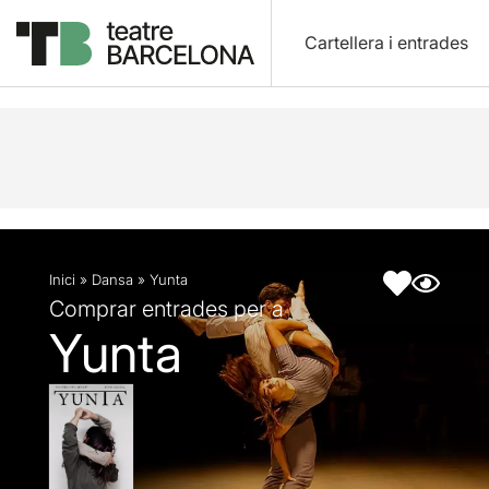
Cartellera i entrades
Descripció
Fitxa artística
Inici
»
Dansa
»
Yunta
Comprar entrades per a
Yunta