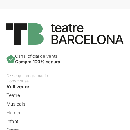
Canal oficial de venta
Compra 100% segura
Disseny i programació:
Copymouse
Vull veure
Teatre
Musicals
Humor
Infantil
Dansa