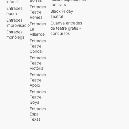
Borràs
infantil
familiars
Entrades
Entrades
Black Friday
Teatre
òpera
Teatral
Romea
Entrades
Guanya entrades
Entrades
improvisació
de teatre gratis -
La
Entrades
concursos
Villarroel
monòlegs
Entrades
Teatre
Condal
Entrades
Teatre
Victòria
Entrades
Teatre
Apolo
Entrades
Teatre
Goya
Entrades
Espai
Texas