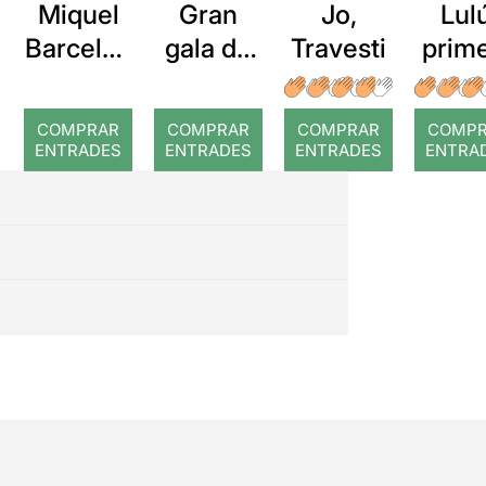
Miquel
Gran
Jo,
Lul
Barcelon
gala de
Travesti
prim
a: Rojos
dansa
nit
COMPRAR
COMPRAR
COMPRAR
COMP
ENTRADES
ENTRADES
ENTRADES
ENTRA