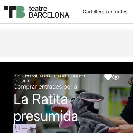
Cartellera i entrades
Descripció
Fitxa artística
Inici
»
Infantil
,
Teatre
,
Titelles
»
La Ratita
presumida
Comprar entrades per a
La Ratita
presumida