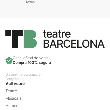
Texas
Canal oficial de venta
Compra 100% segura
Disseny i programació:
Copymouse
Vull veure
Teatre
Musicals
Humor