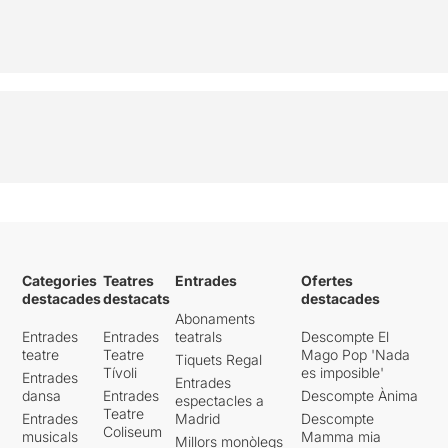
Categories
Teatres
Entrades
Ofertes
destacades
destacats
destacades
Abonaments
Entrades
Entrades
teatrals
Descompte El
teatre
Teatre
Mago Pop 'Nada
Tiquets Regal
Tívoli
es imposible'
Entrades
Entrades
dansa
Entrades
Descompte Ànima
espectacles a
Teatre
Entrades
Madrid
Descompte
Coliseum
musicals
Mamma mia
Millors monòlegs