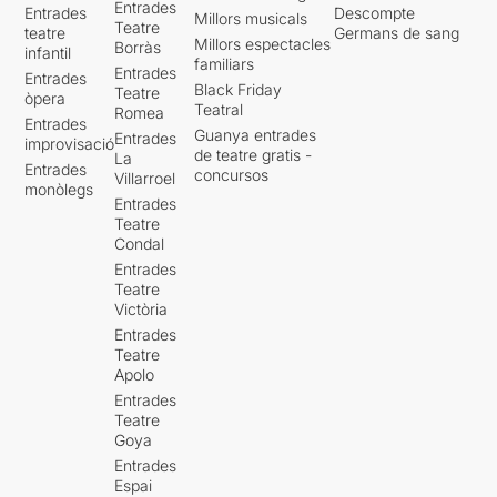
Entrades
Entrades
Descompte
Millors musicals
Teatre
teatre
Germans de sang
Millors espectacles
Borràs
infantil
familiars
Entrades
Entrades
Black Friday
Teatre
òpera
Teatral
Romea
Entrades
Guanya entrades
Entrades
improvisació
de teatre gratis -
La
Entrades
concursos
Villarroel
monòlegs
Entrades
Teatre
Condal
Entrades
Teatre
Victòria
Entrades
Teatre
Apolo
Entrades
Teatre
Goya
Entrades
Espai