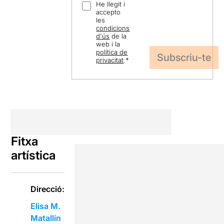
He llegit i
accepto
les
condicions
d'ús
de la
web i la
política de
privacitat
.
*
Fitxa
artística
Direcció:
Elisa M.
Matallín