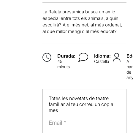
La Rateta presumida busca un amic
especial entre tots els animals, a quin
escollirà? A el més net, al més ordenat,
al que millor mengi o al més educat?
Durada:
Idioma:
Ed
45
Castellà
A
minuts
par
de
an
Totes les novetats de teatre
familiar al teu correu un cop al
mes