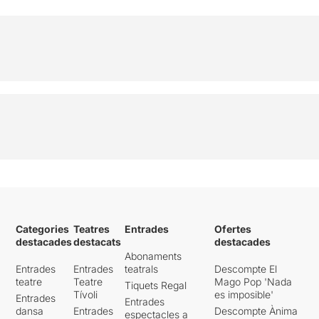
Categories
Teatres
Entrades
Ofertes
destacades
destacats
destacades
Abonaments
Entrades
Entrades
teatrals
Descompte El
teatre
Teatre
Mago Pop 'Nada
Tiquets Regal
Tívoli
es imposible'
Entrades
Entrades
dansa
Entrades
Descompte Ànima
espectacles a