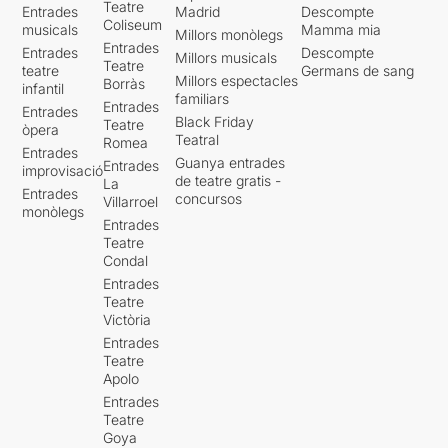
Teatre
Entrades
Madrid
Descompte
Coliseum
musicals
Mamma mia
Millors monòlegs
Entrades
Entrades
Descompte
Millors musicals
Teatre
teatre
Germans de sang
Millors espectacles
Borràs
infantil
familiars
Entrades
Entrades
Black Friday
Teatre
òpera
Teatral
Romea
Entrades
Guanya entrades
Entrades
improvisació
de teatre gratis -
La
Entrades
concursos
Villarroel
monòlegs
Entrades
Teatre
Condal
Entrades
Teatre
Victòria
Entrades
Teatre
Apolo
Entrades
Teatre
Goya