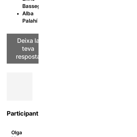
Bassegoda
Alba
Palahí
Deixa la
teva
resposta
Participants
Olga
09/01/2017