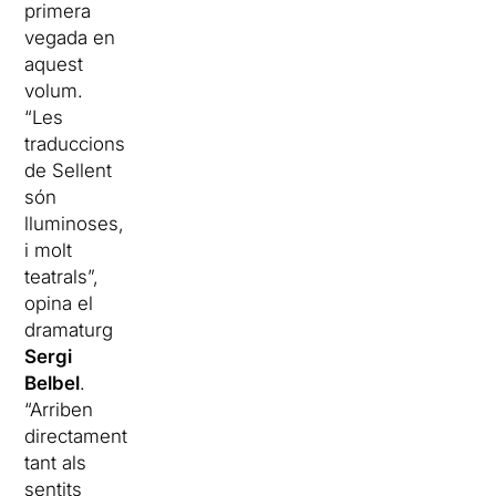
primera
vegada en
aquest
volum.
“Les
traduccions
de Sellent
són
lluminoses,
i molt
teatrals”,
opina el
dramaturg
Sergi
Belbel
.
“Arriben
directament
tant als
sentits