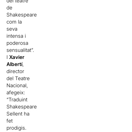
del teatre
de
Shakespeare
com la
seva
intensa i
poderosa
sensualitat”.
I
Xavier
Albertí
,
director
del Teatre
Nacional,
afegeix:
“Traduint
Shakespeare,
Sellent ha
fet
prodigis.