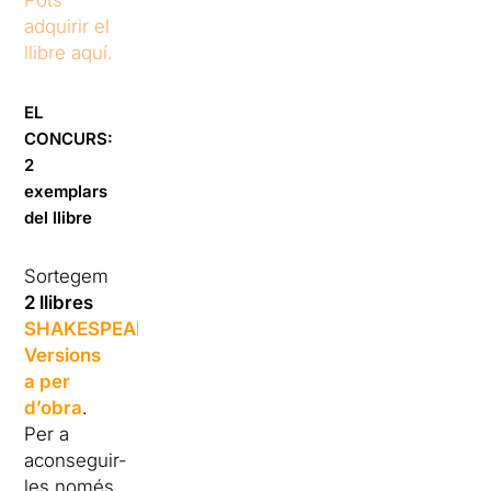
adquirir el
llibre aquí.
EL
CONCURS:
2
exemplars
del llibre
Sortegem
2 llibres
SHAKESPEARE,
Versions
a per
d’obra
.
Per a
aconseguir-
les només