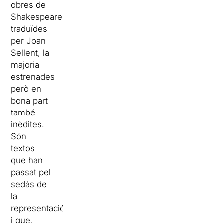
obres de
Shakespeare
traduïdes
per Joan
Sellent, la
majoria
estrenades
però en
bona part
també
inèdites.
Són
textos
que han
passat pel
sedàs de
la
representació
i que,