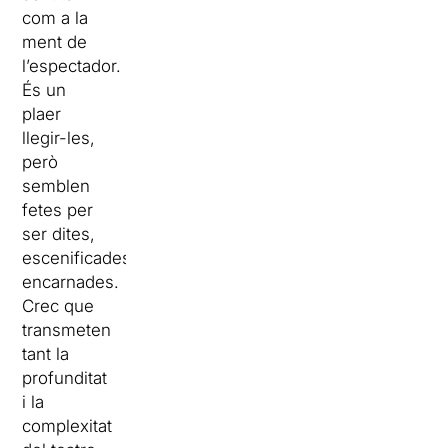
com a la
ment de
l’espectador.
És un
plaer
llegir-les,
però
semblen
fetes per
ser dites,
escenificades,
encarnades.
Crec que
transmeten
tant la
profunditat
i la
complexitat