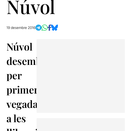
Núvol
19 desembre 2016
Núvol
desembarca
per
primera
vegada
a les