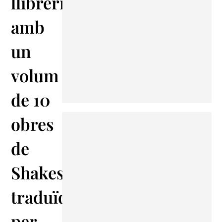
llibreries
amb
un
volum
de 10
obres
de
Shakespeare
traduïdes
per