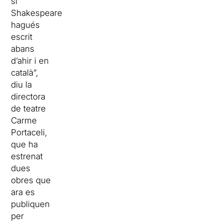
si
Shakespeare
hagués
escrit
abans
d’ahir i en
català”,
diu la
directora
de teatre
Carme
Portaceli,
que ha
estrenat
dues
obres que
ara es
publiquen
per