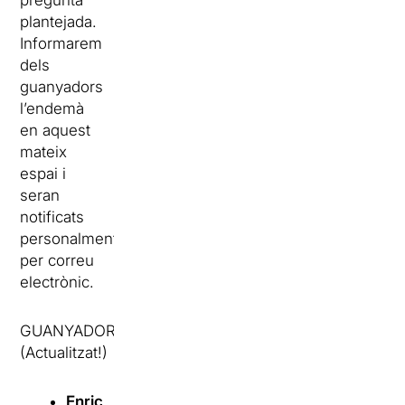
plantejada.
Informarem
dels
guanyadors
l’endemà
en aquest
mateix
espai i
seran
notificats
personalment
per correu
electrònic.
GUANYADORS
(Actualitzat!)
Enric