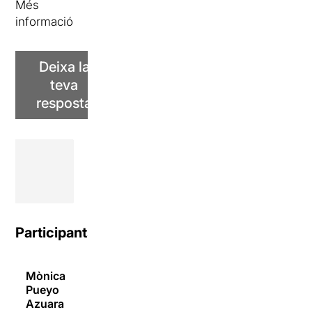
Més
informació
Deixa la
teva
resposta
Participants
Mònica
Pueyo
05/04/2024
Azuara