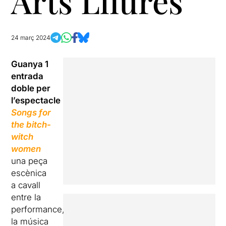
Arts Lliures
24 març 2024
Guanya 1
entrada
doble per
l’espectacle
Songs for
the bitch-
witch
women
una peça
escènica
a cavall
entre la
performance,
la música