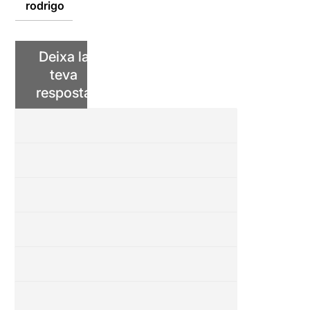
rodrigo
Deixa la
teva
resposta