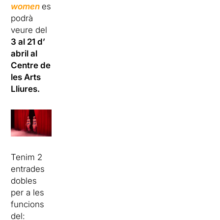
women
es
podrà
veure del
3 al 21 d’
abril
al
Centre de
les Arts
Lliures.
Tenim 2
entrades
dobles
per a les
funcions
del: