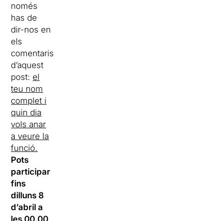
només
has de
dir-nos en
els
comentaris
d’aquest
post:
el
teu nom
complet i
quin dia
vols anar
a veure la
funció.
Pots
participar
fins
dilluns 8
d’abril a
les 00.00