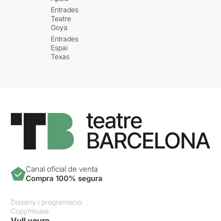
Entrades
Teatre
Goya
Entrades
Espai
Texas
Canal oficial de venta
Compra 100% segura
Disseny i programació:
Copymouse
Vull veure