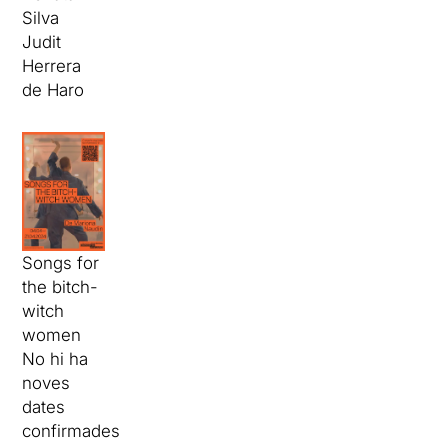
Silva
Judit
Herrera
de Haro
Songs for
the bitch-
witch
women
No hi ha
noves
dates
confirmades