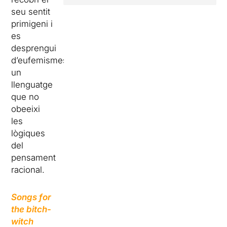
seu sentit
primigeni i
es
desprengui
d’eufemismes,
un
llenguatge
que no
obeeixi
les
lògiques
del
pensament
racional.
Songs for
the bitch-
witch