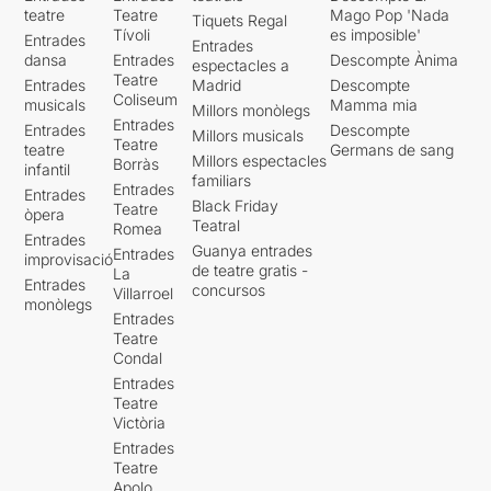
teatre
Teatre
Mago Pop 'Nada
Tiquets Regal
Tívoli
es imposible'
Entrades
Entrades
dansa
Entrades
Descompte Ànima
espectacles a
Teatre
Entrades
Madrid
Descompte
Coliseum
musicals
Mamma mia
Millors monòlegs
Entrades
Entrades
Descompte
Millors musicals
Teatre
teatre
Germans de sang
Millors espectacles
Borràs
infantil
familiars
Entrades
Entrades
Black Friday
Teatre
òpera
Teatral
Romea
Entrades
Guanya entrades
Entrades
improvisació
de teatre gratis -
La
Entrades
concursos
Villarroel
monòlegs
Entrades
Teatre
Condal
Entrades
Teatre
Victòria
Entrades
Teatre
Apolo