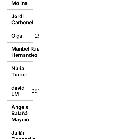
Molina
Jordi
25/03/2024
Carbonell
Olga
25/03/2024
Maribel Ruiz
25/03/2024
Hernandez
Núria
25/03/2024
Torner
david
25/03/2024
LM
Àngels
Balañá
25/03/2024
Maymó
Julián
Conchello
25/03/2024