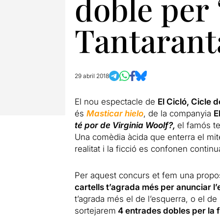
doble per 
Tantarant
29 abril 2018
El nou espectacle de
El Cicló, Cicle
és
Masticar hielo
, de la companyia
E
té por de Virginia Woolf?,
el famós t
Una comèdia àcida que enterra el mite
realitat i la ficció es confonen contin
Per aquest concurs et fem una propos
cartells t’agrada més per anunciar l
t’agrada més el de l’esquerra, o el de
sortejarem
4 entrades dobles per la f