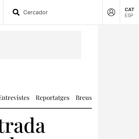
CAT
ESP
Entrevistes
Reportatges
Breus
trada