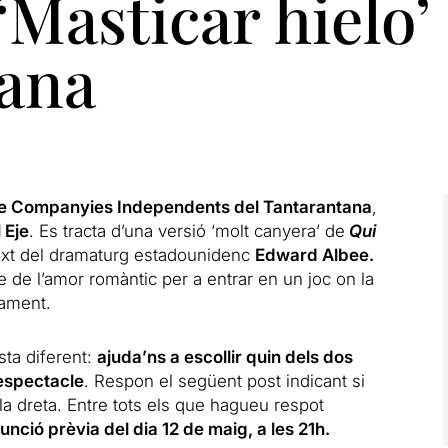
‘Masticar hielo’ 
ana
 de Companyies Independents del Tantarantana
,
l Eje
. Es tracta d’una versió ‘molt canyera’ de
Qui
ext del dramaturg estadounidenc
Edward Albee.
 de l’amor romàntic per a entrar en un joc on la
uament.
ta diferent:
ajuda’ns a escollir quin dels dos
’espectacle
. Respon el següent post indicant si
 la dreta. Entre tots els que hagueu respot
unció prèvia del dia 12 de maig, a les 21h.