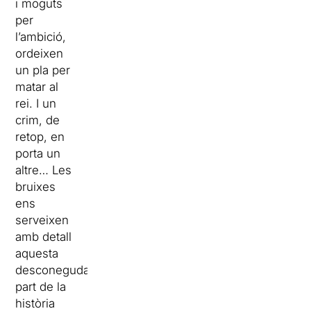
i moguts
per
l’ambició,
ordeixen
un pla per
matar al
rei. I un
crim, de
retop, en
porta un
altre… Les
bruixes
ens
serveixen
amb detall
aquesta
desconeguda
part de la
història