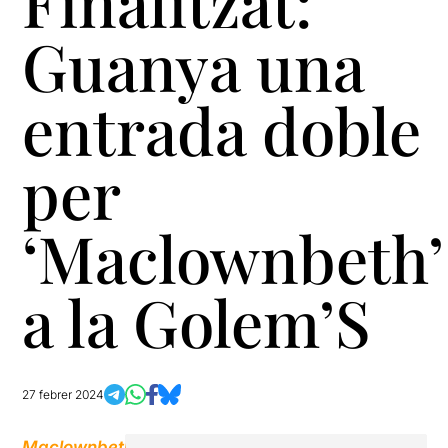
Finalitzat:
Guanya una
entrada doble
per
‘Maclownbeth’
a la Golem’S
27 febrer 2024
Maclownbeth