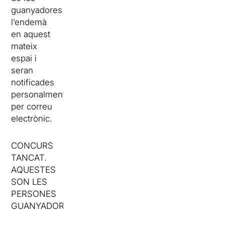
guanyadores
l’endemà
en aquest
mateix
espai i
seran
notificades
personalment
per correu
electrònic.
CONCURS
TANCAT.
AQUESTES
SON LES
PERSONES
GUANYADORES