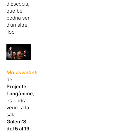
d’Escòcia,
que bé
podria ser
d’un altre
lloc.
Maclownbeth
de
Projecte
Longànime
,
es podrà
veure a la
sala
Golem’S
del 5 al 19