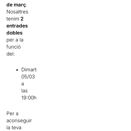
de març
.
Nosaltres
tenim
2
entrades
dobles
per a la
funció
del:
Dimarts
05/03
a
las
19:00h
Per a
aconseguir
la teva