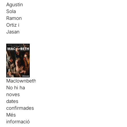
Agustin
Sola
Ramon
Ortiz i
Jasan
Maclownbeth
No hi ha
noves
dates
confirmades
Més
informació