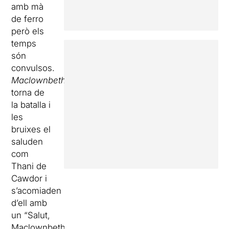
amb mà
de ferro
però els
temps
són
convulsos.
Maclownbeth
torna de
la batalla i
les
bruixes el
saluden
com
Thani de
Cawdor i
s’acomiaden
d’ell amb
un “Salut,
Maclownbeth,