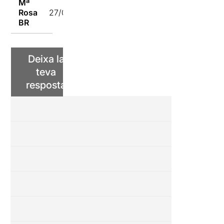
Mª
Rosa
27/02/2024
BR
Deixa la
teva
resposta