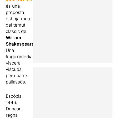
és una
proposta
esbojarrada
del temut
clàssic de
William
Shakespeare
.
Una
tragicomèdia
visceral
viscuda
per quatre
pallassos.
Escòcia,
1446.
Duncan
regna