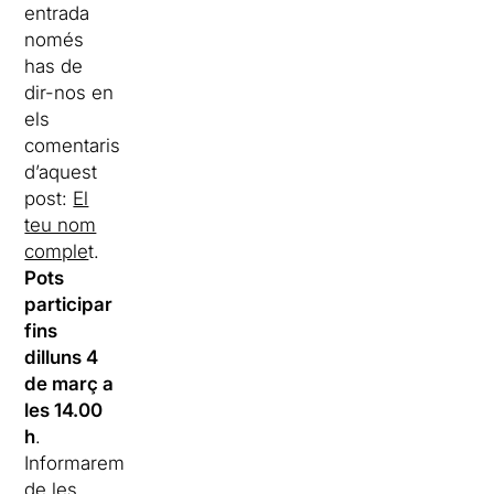
entrada
només
has de
dir-nos en
els
comentaris
d’aquest
post:
El
teu nom
comple
t.
Pots
participar
fins
dilluns 4
de març a
les 14.00
h
.
Informarem
de les