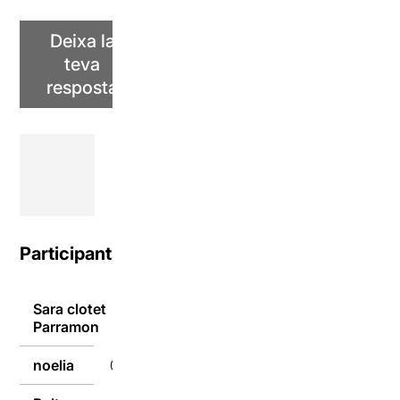
Deixa la
teva
resposta
Participants
Sara clotet
04/03/2024
Parramon
noelia
04/03/2024