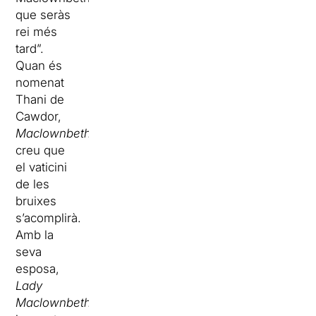
que seràs
rei més
tard”.
Quan és
nomenat
Thani de
Cawdor,
Maclownbeth
,
creu que
el vaticini
de les
bruixes
s’acomplirà.
Amb la
seva
esposa,
Lady
Maclownbeth
,