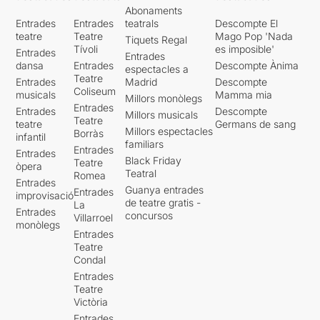
Abonaments
Entrades
Entrades
teatrals
Descompte El
teatre
Teatre
Mago Pop 'Nada
Tiquets Regal
Tívoli
es imposible'
Entrades
Entrades
dansa
Entrades
Descompte Ànima
espectacles a
Teatre
Entrades
Madrid
Descompte
Coliseum
musicals
Mamma mia
Millors monòlegs
Entrades
Entrades
Descompte
Millors musicals
Teatre
teatre
Germans de sang
Millors espectacles
Borràs
infantil
familiars
Entrades
Entrades
Black Friday
Teatre
òpera
Teatral
Romea
Entrades
Guanya entrades
Entrades
improvisació
de teatre gratis -
La
Entrades
concursos
Villarroel
monòlegs
Entrades
Teatre
Condal
Entrades
Teatre
Victòria
Entrades