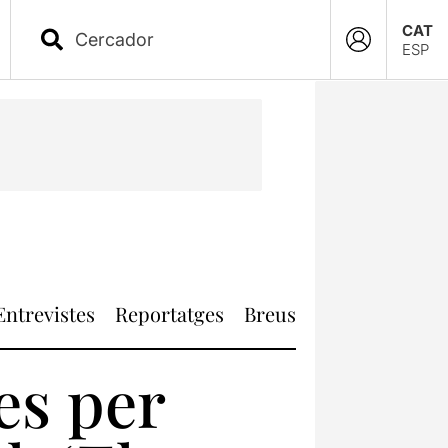
CAT
ESP
Entrevistes
Reportatges
Breus
es per