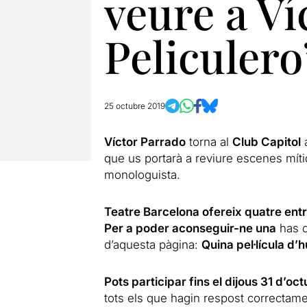
veure a Ví
Peliculero
25 octubre 2019
Víctor Parrado
torna al
Club Capitol
que us portarà a reviure escenes míti
monologuista.
Teatre Barcelona ofereix quatre ent
Per a poder aconseguir-ne una
has d
d’aquesta pàgina:
Quina pel·lícula d’
Pots participar fins el dijous 31 d’oc
tots els que hagin respost correctame