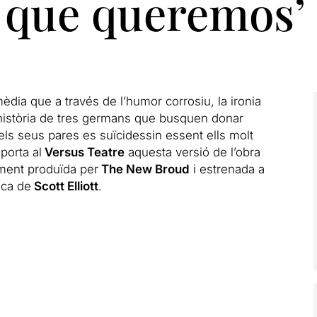
s que queremos’
dia que a través de l’humor corrosiu, la ironia
 història de tres germans que busquen donar
els seus pares es suïcidessin essent ells molt
porta al
Versus Teatre
aquesta versió de l’obra
lment produïda per
The New Broud
i estrenada a
ica de
Scott Elliott
.