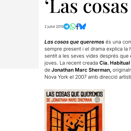
‘Las cosa
2 juliol 2015
Las cosas que queremos
és una comè
sempre present i el drama explica la
sentit a les seves vides després que 
joves. La recent creada
Cia. Habitual
de
Jonathan Marc Sherman,
origina
Nova York el 2007 amb direcció artíst