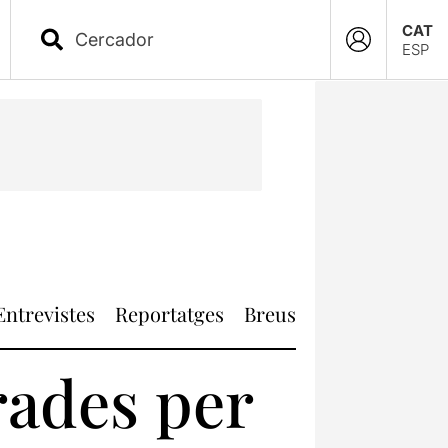
CAT
ESP
Entrevistes
Reportatges
Breus
ades per