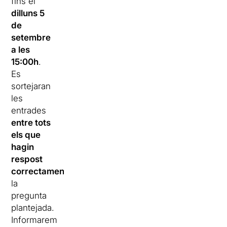
fins el
dilluns 5
de
setembre
a les
15:00h
.
Es
sortejaran
les
entrades
entre tots
els que
hagin
respost
correctament
la
pregunta
plantejada.
Informarem