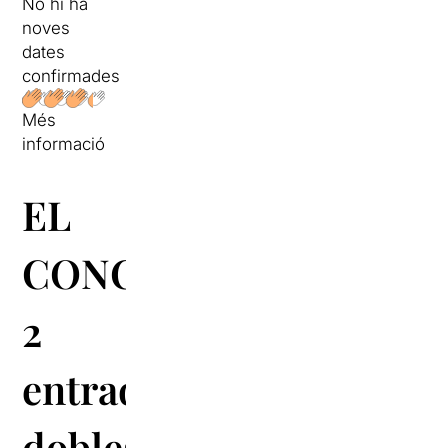
No hi ha
noves
dates
confirmades
Més
informació
EL
CONCURS:
2
entrades
dobles