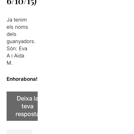
6/10/15)
Ja tenim
els noms
dels
guanyadors.
Són: Eva
A i Aida
M.
Enhorabona!
Deixa la
teva
resposta