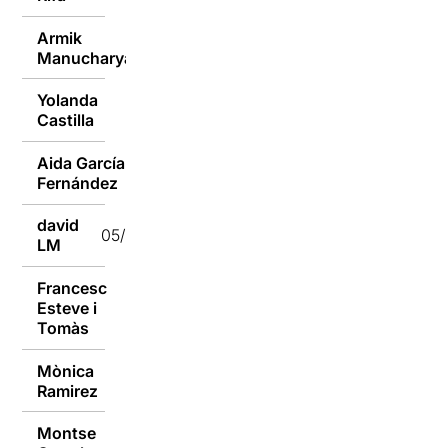
Armik
05/10/2015
Manucharyan
Yolanda
05/10/2015
Castilla
Aida García
05/10/2015
Fernández
david
05/10/2015
LM
Francesc
Esteve i
05/10/2015
Tomàs
Mònica
05/10/2015
Ramirez
Montse