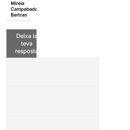
Mireia
Campabadal
02/10/2015
Bertran
Deixa la
teva
resposta