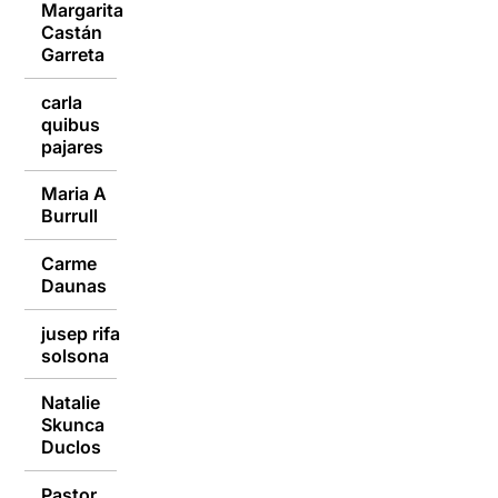
Margarita
Castán
05/10/2015
Garreta
carla
quibus
05/10/2015
pajares
Maria A
05/10/2015
Burrull
Carme
05/10/2015
Daunas
jusep rifa
05/10/2015
solsona
Natalie
Skunca
05/10/2015
Duclos
Pastor
05/10/2015