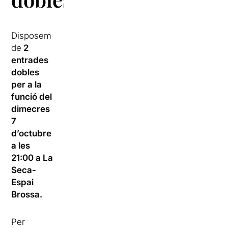
Disposem
de
2
entrades
dobles
per a la
funció del
dimecres
7
d’octubre
a les
21:00 a La
Seca-
Espai
Brossa.
Per