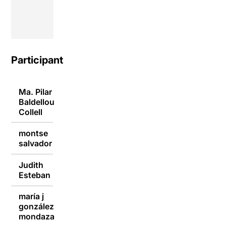
Participants
Ma. Pilar
Baldellou
07/10/2015
Collell
montse
06/10/2015
salvador
Judith
06/10/2015
Esteban
maría j
gonzález
06/10/2015
mondaza