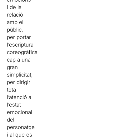
i de la
relació
amb el
públic,
per portar
l’escriptura
coreogràfica
cap a una
gran
simplicitat,
per dirigir
tota
l’atenció a
l’estat
emocional
del
personatge
i al que es