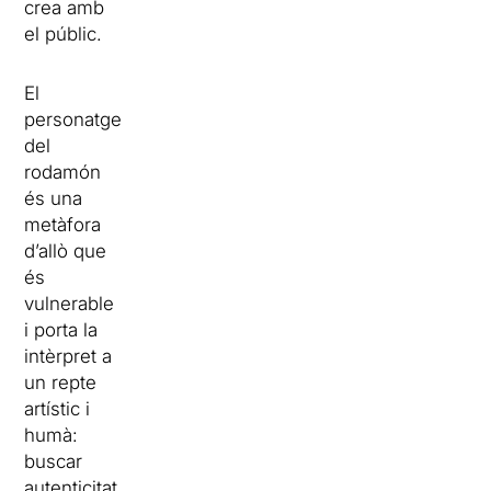
crea amb
el públic.
El
personatge
del
rodamón
és una
metàfora
d’allò que
és
vulnerable
i porta la
intèrpret a
un repte
artístic i
humà:
buscar
autenticitat