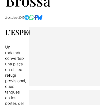
Brossa
2 octubre 2015
L’ESPECTACLE
Un
rodamón
converteix
una plaça
en el seu
refugi
provisional,
dues
tanques
en les
portes del