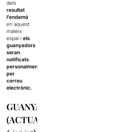
dels
resultat
l’endemà
en aquest
mateix
espai i
els
guanyadors
seran
notificats
personalment
per
correu
electrònic.
GUANYADORS
(ACTUALITZAT