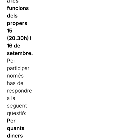
a les
funcions
dels
propers
15
(20.30h) i
16 de
setembre.
Per
participar
només
has de
respondre
a la
següent
qüestió:
Per
quants
diners