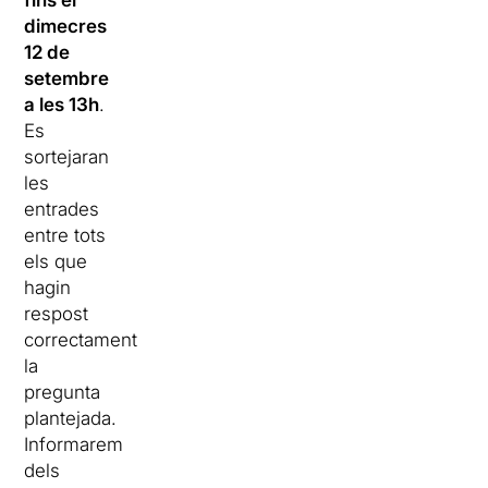
fins el
dimecres
12 de
setembre
a les 13h
.
Es
sortejaran
les
entrades
entre tots
els que
hagin
respost
correctament
la
pregunta
plantejada.
Informarem
dels