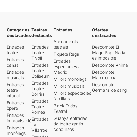
Categories
Teatres
Entrades
Ofertes
destacades
destacats
destacades
Abonaments
Entrades
Entrades
teatrals
Descompte El
teatre
Teatre
Mago Pop 'Nada
Tiquets Regal
Tívoli
es imposible'
Entrades
Entrades
dansa
Entrades
Descompte Ànima
espectacles a
Teatre
Entrades
Madrid
Descompte
Coliseum
musicals
Mamma mia
Millors monòlegs
Entrades
Entrades
Descompte
Millors musicals
Teatre
teatre
Germans de sang
Millors espectacles
Borràs
infantil
familiars
Entrades
Entrades
Black Friday
Teatre
òpera
Teatral
Romea
Entrades
Guanya entrades
Entrades
improvisació
de teatre gratis -
La
Entrades
concursos
Villarroel
monòlegs