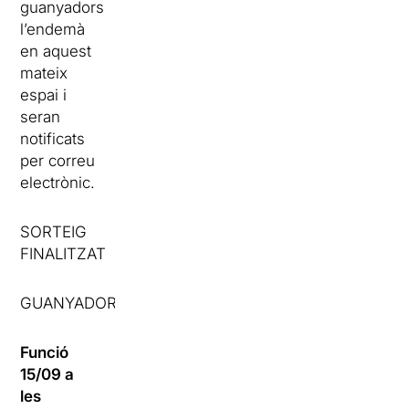
guanyadors
l’endemà
en aquest
mateix
espai i
seran
notificats
per correu
electrònic.
SORTEIG
FINALITZAT
GUANYADORS:
Funció
15/09 a
les