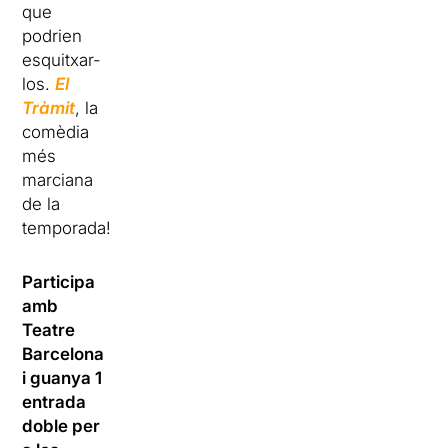
que
podrien
esquitxar-
los.
El
Tràmit
, la
comèdia
més
marciana
de la
temporada!
Participa
amb
Teatre
Barcelona
i guanya 1
entrada
doble per