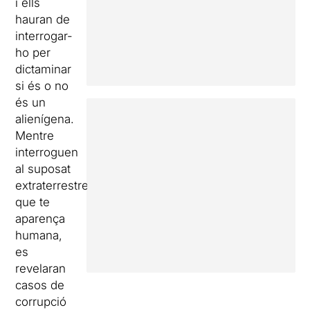
i ells
hauran de
interrogar-
ho per
dictaminar
si és o no
és un
alienígena.
Mentre
interroguen
al suposat
extraterrestre,
que te
aparença
humana,
es
revelaran
casos de
corrupció