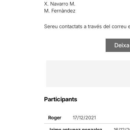
X. Navarro M.
M. Fernàndez
Sereu contactats a través del correu e
Deixa
Participants
Roger
17/12/2021
Jaime antunez gonzalez
16/12/