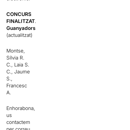
CONCURS
FINALITZAT
.
Guanyadors
(actualitzat)
Montse,
Sílvia R.
C., Laia S.
C., Jaume
S.,
Francesc
A.
Enhorabona,
us
contactem
per correu