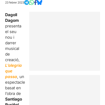
23 febrer 2023
Dagoll
Dagom
presenta
el seu
nou i
darrer
musical
de
creació,
L’alegria
que
passa
, un
espectacle
basat en
l’obra de
Santiago
Rusiñol
.