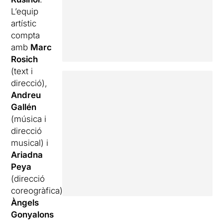
L’equip
artístic
compta
amb
Marc
Rosich
(text i
direcció),
Andreu
Gallén
(música i
direcció
musical) i
Ariadna
Peya
(direcció
coreogràfica).
Àngels
Gonyalons