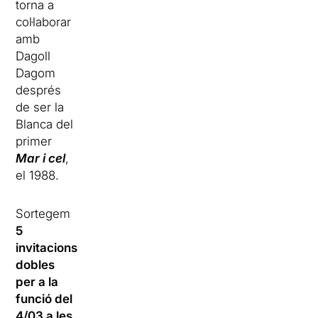
torna a
col·laborar
amb
Dagoll
Dagom
després
de ser la
Blanca del
primer
Mar i cel
,
el 1988.
Sortegem
5
invitacions
dobles
per a la
funció del
4/03 a les