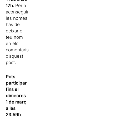
17h.
Per a
aconseguir-
les només
has de
deixar el
teu nom
en els
comentaris
d’aquest
post.
Pots
participar
fins el
dimecres
1 de març
a les
23:59h
.