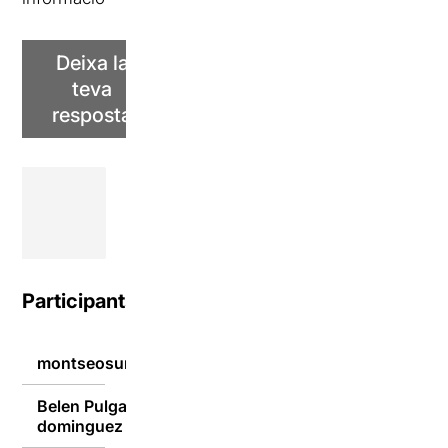
Deixa la
teva
resposta
Participants
montseosuna
03/03/2023
Belen Pulgain
03/03/2023
dominguez