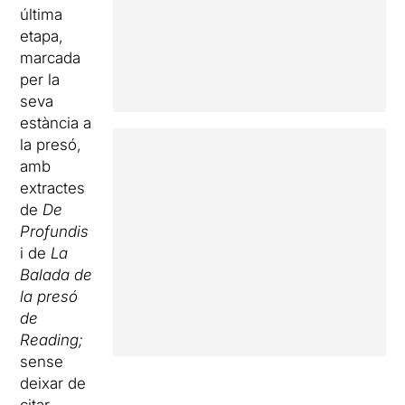
última
etapa,
marcada
per la
seva
estància a
la presó,
amb
extractes
de
De
Profundis
i de
La
Balada de
la presó
de
Reading;
sense
deixar de
citar