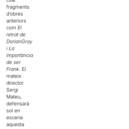
fragments
d’obres
anteriors
com
El
retrat de
DorianGray
i
La
importància
de ser
Frank
. El
mateix
director
Sergi
Mateu,
defensarà
sol en
escena
aquesta