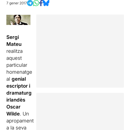
7 gener 2017
Sergi
Mateu
realitza
aquest
particular
homenatge
al
genial
escriptor i
dramaturg
irlandès
Oscar
Wilde
. Un
apropament
a la seva