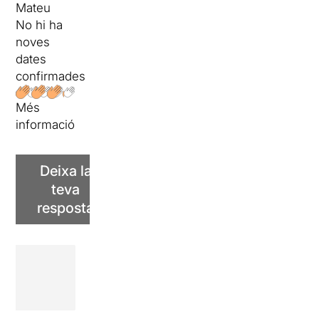
Mateu
No hi ha
noves
dates
confirmades
Més
informació
Deixa la
teva
resposta