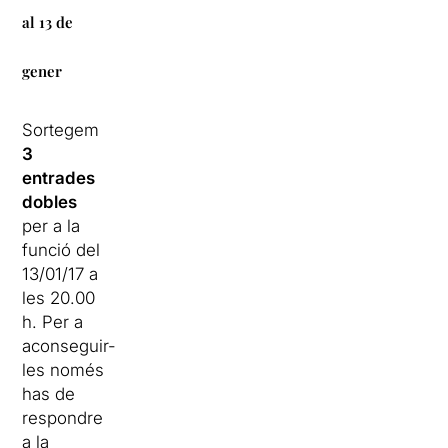
al 13 de
gener
Sortegem
3
entrades
dobles
per a la
funció del
13/01/17 a
les 20.00
h. Per a
aconseguir-
les només
has de
respondre
a la