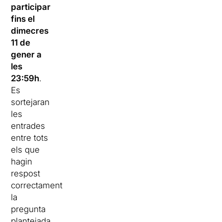
participar
fins el
dimecres
11 de
gener a
les
23:59h
.
Es
sortejaran
les
entrades
entre tots
els que
hagin
respost
correctament
la
pregunta
plantejada.