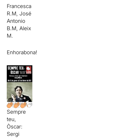
Francesca
R.M, José
Antonio
B.M, Aleix
M.
Enhorabona!
Sempre
teu,
Òscar:
Sergi