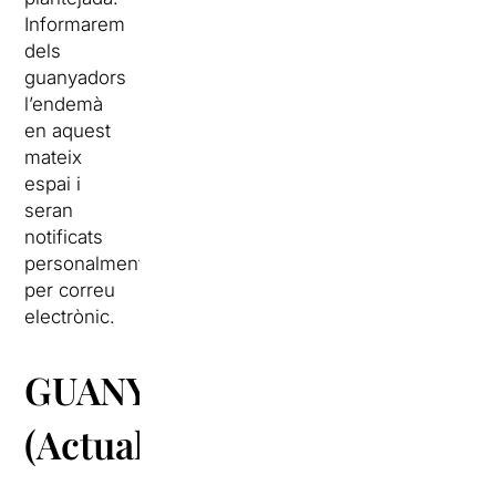
Informarem
dels
guanyadors
l’endemà
en aquest
mateix
espai i
seran
notificats
personalment
per correu
electrònic.
GUANYADORS
(Actualitzat)