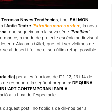
– Terrassa Noves Tendències
, i pel
SALMON
 a l’
Antic Teatre
‘Extraños mares arden’
, la nova
kona
, que segueix amb la seva sèrie
‘Pacífico’
.
formance, a mode de projecte escènic audiovisual
desert d’Atacama (Xile), que tot i ser víctimes de
-se al desert i fer-ne el seu últim refugi possible.
ada dia)
per a les funcions de l’11, 12, 13 i 14 de
s de respondre la següent pregunta:
DE QUINA
MB L’ART CONTEMPORANI PARLA
ació a la fitxa de l’espectacle.
 d’aquest post i no t’oblidis de dir-nos per a