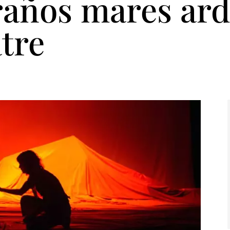
raños mares ard
atre