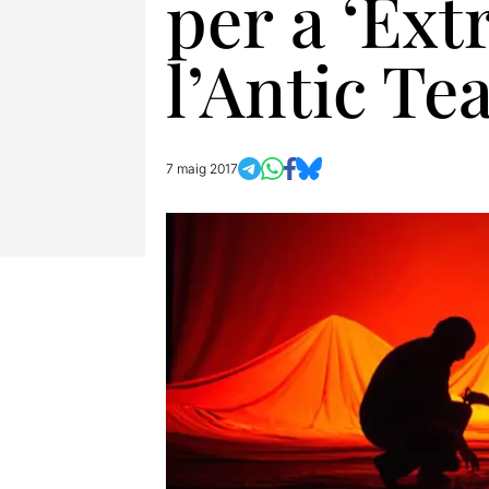
per a ‘Ext
l’Antic Te
7 maig 2017