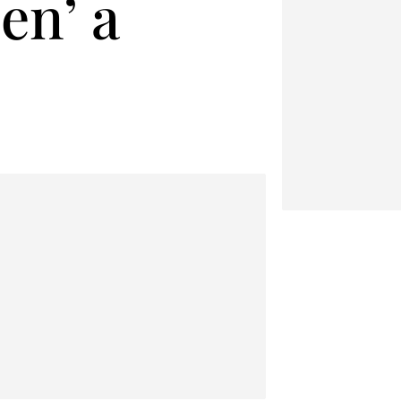
en’ a