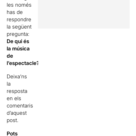
les només
has de
respondre
la següent
pregunta:
De qui és
la música
de
l’espectacle?
Deixa’ns
la
resposta
en els
comentaris
d’aquest
post.
Pots