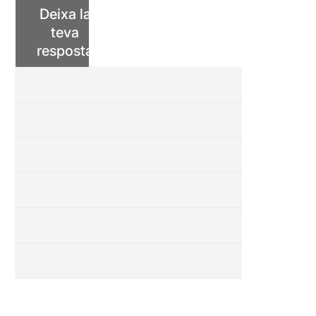
Deixa la
teva
resposta