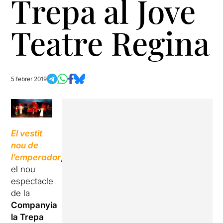
Trepa al Jove
Teatre Regina
5 febrer 2019
El vestit
nou de
l’emperador
,
el nou
espectacle
de la
Companyia
la Trepa