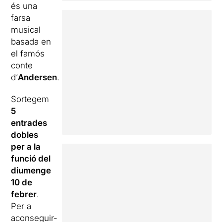
és una
farsa
musical
basada en
el famós
conte
d’
Andersen
.
Sortegem
5
entrades
dobles
per a la
funció del
diumenge
10
de
febrer
.
Per a
aconseguir-