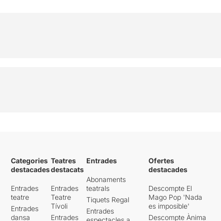
Categories
Teatres
Entrades
Ofertes
destacades
destacats
destacades
Abonaments
Entrades
Entrades
teatrals
Descompte El
teatre
Teatre
Mago Pop 'Nada
Tiquets Regal
Tívoli
es imposible'
Entrades
Entrades
dansa
Entrades
Descompte Ànima
espectacles a