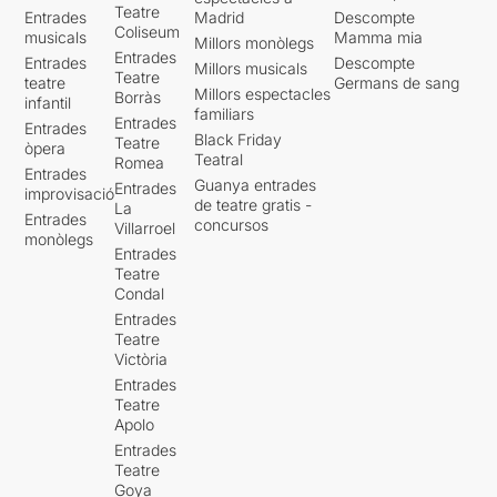
Teatre
Entrades
Madrid
Descompte
Coliseum
musicals
Mamma mia
Millors monòlegs
Entrades
Entrades
Descompte
Millors musicals
Teatre
teatre
Germans de sang
Millors espectacles
Borràs
infantil
familiars
Entrades
Entrades
Black Friday
Teatre
òpera
Teatral
Romea
Entrades
Guanya entrades
Entrades
improvisació
de teatre gratis -
La
Entrades
concursos
Villarroel
monòlegs
Entrades
Teatre
Condal
Entrades
Teatre
Victòria
Entrades
Teatre
Apolo
Entrades
Teatre
Goya