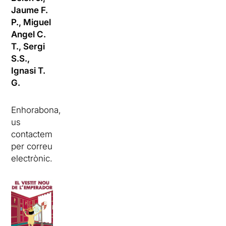
Jaume F.
P.,
Miguel
Angel C.
T.,
Sergi
S.S.,
Ignasi T.
G.
Enhorabona,
us
contactem
per correu
electrònic.