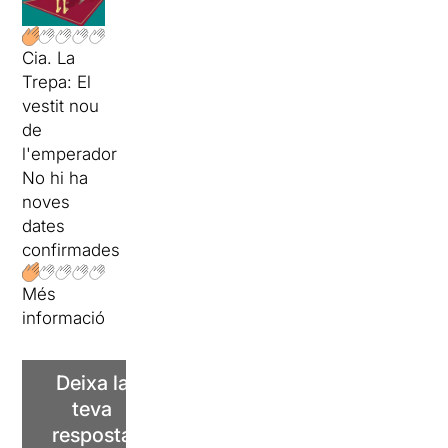
Cia. La
Trepa: El
vestit nou
de
l'emperador
No hi ha
noves
dates
confirmades
Més
informació
Deixa la
teva
resposta