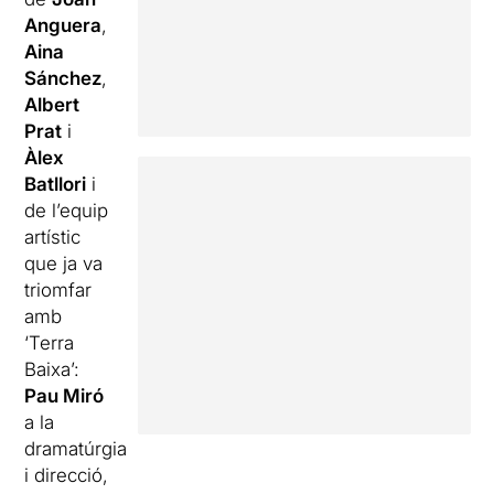
Anguera
,
Aina
Sánchez
,
Albert
Prat
i
Àlex
Batllori
i
de l’equip
artístic
que ja va
triomfar
amb
‘Terra
Baixa’:
Pau Miró
a la
dramatúrgia
i direcció,