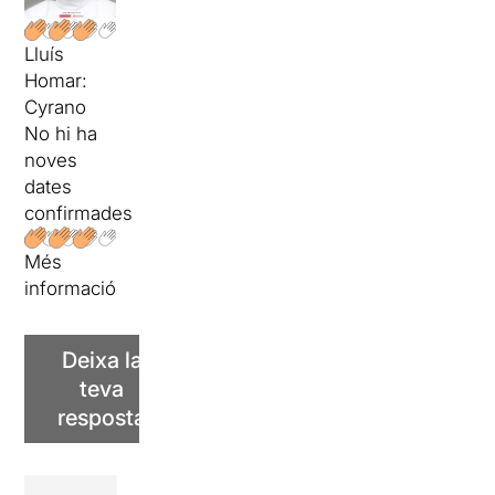
Lluís
Homar:
Cyrano
No hi ha
noves
dates
confirmades
Més
informació
Deixa la
teva
resposta