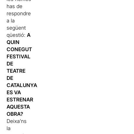
has de
respondre
a la
següent
qüestió:
A
QUIN
CONEGUT
FESTIVAL
DE
TEATRE
DE
CATALUNYA
ES VA
ESTRENAR
AQUESTA
OBRA?
Deixa’ns
la