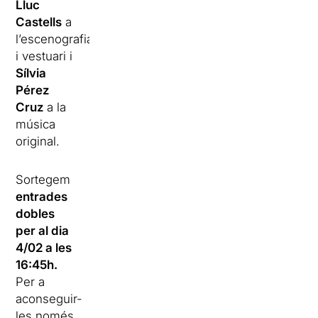
Lluc
Castells
a
l’escenografia
i vestuari i
Sílvia
Pérez
Cruz
a la
música
original.
Sortegem
entrades
dobles
per al dia
4/02 a les
16:45h.
Per a
aconseguir-
les només