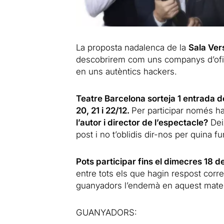
La proposta nadalenca de la
Sala Ver
descobrirem com uns companys d’ofi
en uns autèntics hackers.
Teatre Barcelona sorteja 1 entrada do
20, 21 i 22/12.
Per participar només h
l’autor i director de l’espectacle?
Dei
post i no t’oblidis dir-nos per quina fu
Pots participar fins el dimecres 18 
entre tots els que hagin respost corr
guanyadors l’endemà en aquest mateix 
GUANYADORS: