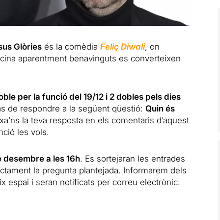
sus Glòries
és la comèdia
Feliç Diwali
, on
cina aparentment benavinguts es converteixen
ble per la funció del 19/12 i 2 dobles pels dies
as de respondre a la següent qüestió:
Quin és
xa’ns la teva resposta en els comentaris d’aquest
nció les vols.
de desembre a les 16h
. Es sortejaran les entrades
ectament la pregunta plantejada. Informarem dels
espai i seran notificats per correu electrònic.