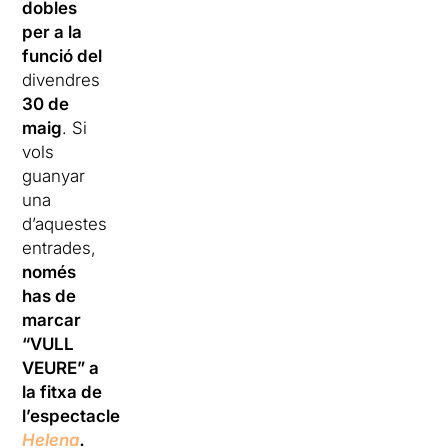
dobles
per a la
funció del
divendres
30 de
maig
. Si
vols
guanyar
una
d’aquestes
entrades,
només
has de
marcar
“VULL
VEURE” a
la fitxa de
l’espectacle
Helena
.