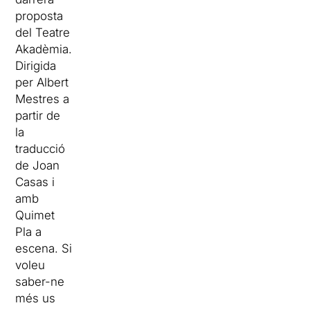
proposta
del Teatre
Akadèmia.
Dirigida
per Albert
Mestres a
partir de
la
traducció
de Joan
Casas i
amb
Quimet
Pla a
escena. Si
voleu
saber-ne
més us