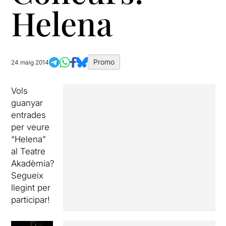
Helena
Promo
24 maig 2014
Vols
guanyar
entrades
per veure
“Helena”
al Teatre
Akadèmia?
Segueix
llegint per
participar!