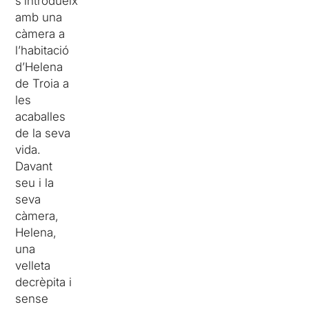
s’introdueix
amb una
càmera a
l’habitació
d’Helena
de Troia a
les
acaballes
de la seva
vida.
Davant
seu i la
seva
càmera,
Helena,
una
velleta
decrèpita i
sense