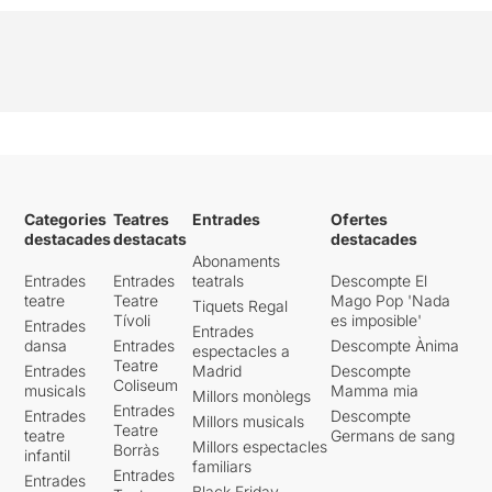
Categories
Teatres
Entrades
Ofertes
destacades
destacats
destacades
Abonaments
Entrades
Entrades
teatrals
Descompte El
teatre
Teatre
Mago Pop 'Nada
Tiquets Regal
Tívoli
es imposible'
Entrades
Entrades
dansa
Entrades
Descompte Ànima
espectacles a
Teatre
Entrades
Madrid
Descompte
Coliseum
musicals
Mamma mia
Millors monòlegs
Entrades
Entrades
Descompte
Millors musicals
Teatre
teatre
Germans de sang
Millors espectacles
Borràs
infantil
familiars
Entrades
Entrades
Black Friday