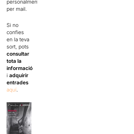
personalment
per mail.
Si no
confies
en la teva
sort, pots
consultar
tota la
informació
i
adquirir
entrades
aquí
.