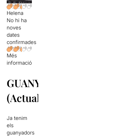
Helena
No hi ha
noves
dates
confirmades
Més
informació
GUANYADORS
(Actualitzat):
Ja tenim
els
guanyadors