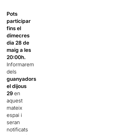
Pots
participar
fins el
dimecres
dia 28 de
maig a les
20:00h
.
Informarem
dels
guanyadors
el dijous
29
en
aquest
mateix
espai i
seran
notificats