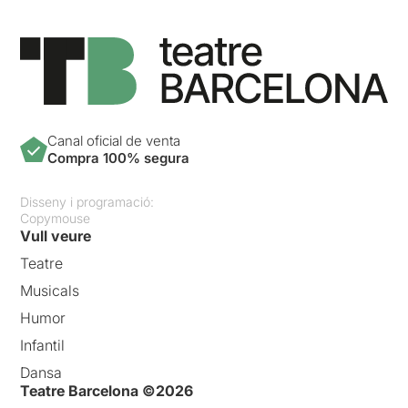
Canal oficial de venta
Compra 100% segura
Disseny i programació:
Copymouse
Vull veure
Teatre
Musicals
Humor
Infantil
Dansa
Teatre Barcelona ©2026