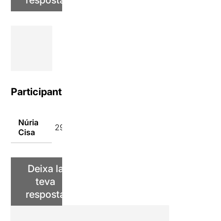
Participants
Núria
29/05/2014
Cisa
Deixa la
teva
resposta