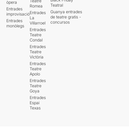
Teatre
òpera
Teatral
Romea
Entrades
Guanya entrades
Entrades
improvisació
de teatre gratis -
La
Entrades
concursos
Villarroel
monòlegs
Entrades
Teatre
Condal
Entrades
Teatre
Victòria
Entrades
Teatre
Apolo
Entrades
Teatre
Goya
Entrades
Espai
Texas