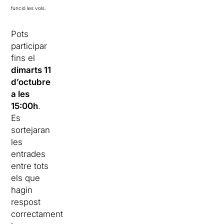
funció les vols.
Pots
participar
fins el
dimarts 11
d’octubre
a les
15:00h
.
Es
sortejaran
les
entrades
entre tots
els que
hagin
respost
correctament