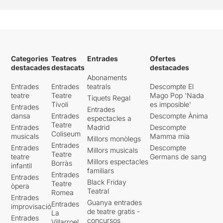
Categories
Teatres
Entrades
Ofertes
destacades
destacats
destacades
Abonaments
Entrades
Entrades
teatrals
Descompte El
teatre
Teatre
Mago Pop 'Nada
Tiquets Regal
Tívoli
es imposible'
Entrades
Entrades
dansa
Entrades
Descompte Ànima
espectacles a
Teatre
Entrades
Madrid
Descompte
Coliseum
musicals
Mamma mia
Millors monòlegs
Entrades
Entrades
Descompte
Millors musicals
Teatre
teatre
Germans de sang
Millors espectacles
Borràs
infantil
familiars
Entrades
Entrades
Black Friday
Teatre
òpera
Teatral
Romea
Entrades
Guanya entrades
Entrades
improvisació
de teatre gratis -
La
Entrades
concursos
Villarroel