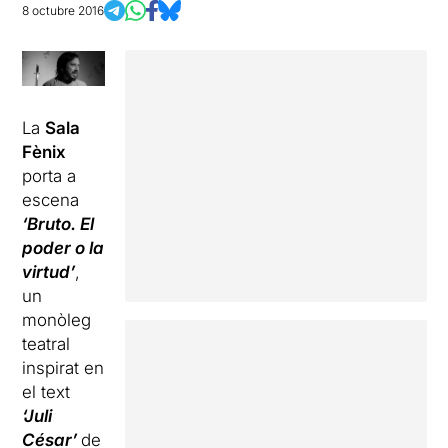
8 octubre 2016
La
Sala
Fènix
porta a
escena
‘Bruto. El
poder o la
virtud’
,
un
monòleg
teatral
inspirat en
el text
‘
Juli
César’
de