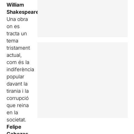
William
Shakespeare
.
Una obra
on es
tracta un
tema
tristament
actual,
com és la
indiferència
popular
davant la
tirania i la
corrupció
que reina
en la
societat.
Felipe
Cabezas
,