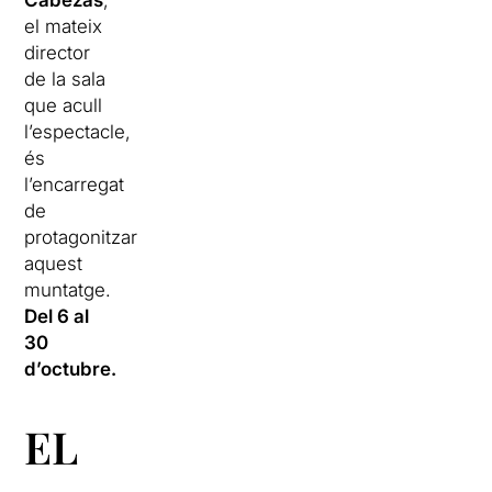
el mateix
director
de la sala
que acull
l’espectacle,
és
l’encarregat
de
protagonitzar
aquest
muntatge.
Del 6 al
30
d’octubre.
EL