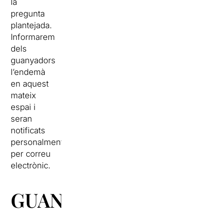
la
pregunta
plantejada.
Informarem
dels
guanyadors
l’endemà
en aquest
mateix
espai i
seran
notificats
personalment
per correu
electrònic.
GUANYADORS