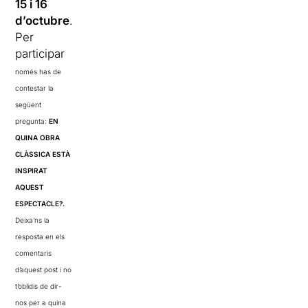
15 i 16
d’octubre
.
Per
participar
només has de
contestar la
següent
pregunta:
EN
QUINA OBRA
CLÀSSICA ESTÀ
INSPIRAT
AQUEST
ESPECTACLE
?
.
Deixa’ns la
resposta en els
comentaris
d’aquest post i no
t’oblidis de dir-
nos per a quina