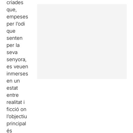
criades
que,
empeses
per l’odi
que
senten
per la
seva
senyora,
es veuen
inmerses
en un
estat
entre
realitat i
ficció on
l’objectiu
principal
és