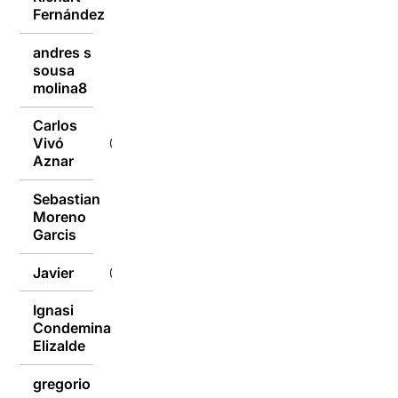
Fernández
andres s
sousa
03/10/2016
molina8
Carlos
Vivó
03/10/2016
Aznar
Sebastian
Moreno
03/10/2016
Garcis
Javier
03/10/2016
Ignasi
Condeminas
03/10/2016
Elizalde
gregorio