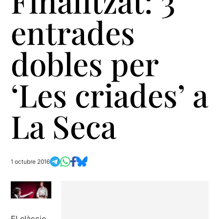
Finalitzat: 3
entrades
dobles per
‘Les criades’ a
La Seca
1 octubre 2016
El clàssic