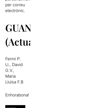
per correu
electrònic.
GUANYADORS
(Actualitzat)
Fermi P.
Ll., David
G.V.,
Maria
Lluïsa F.B
Enhorabona!