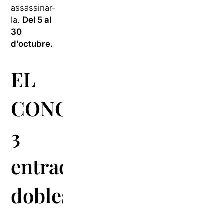
assassinar-
la.
Del 5 al
30
d’octubre.
EL
CONCURS:
3
entrades
dobles