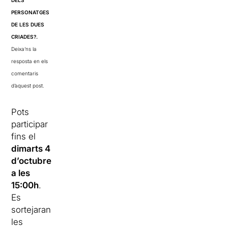
PERSONATGES
DE LES DUES
CRIADES?
.
Deixa’ns la
resposta en els
comentaris
d’aquest post.
Pots
participar
fins el
dimarts 4
d’octubre
a les
15:00h
.
Es
sortejaran
les