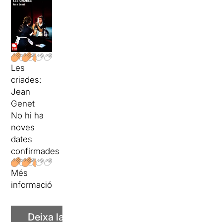
Les
criades:
Jean
Genet
No hi ha
noves
dates
confirmades
Més
informació
Deixa la