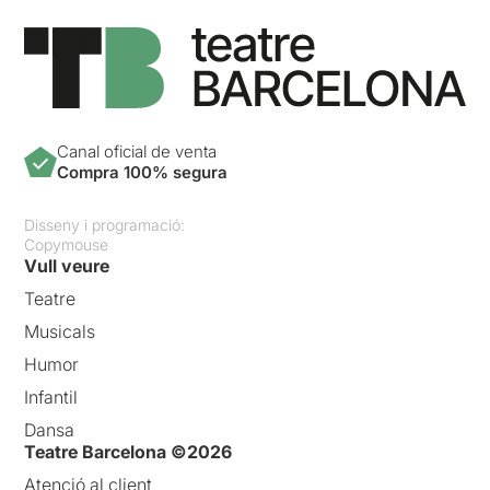
Canal oficial de venta
Compra 100% segura
Disseny i programació:
Copymouse
Vull veure
Teatre
Musicals
Humor
Infantil
Dansa
Teatre Barcelona ©2026
Atenció al client