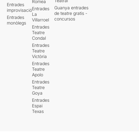
Teatral
Romea
Entrades
Guanya entrades
Entrades
improvisació
de teatre gratis -
La
Entrades
concursos
Villarroel
monòlegs
Entrades
Teatre
Condal
Entrades
Teatre
Victòria
Entrades
Teatre
Apolo
Entrades
Teatre
Goya
Entrades
Espai
Texas