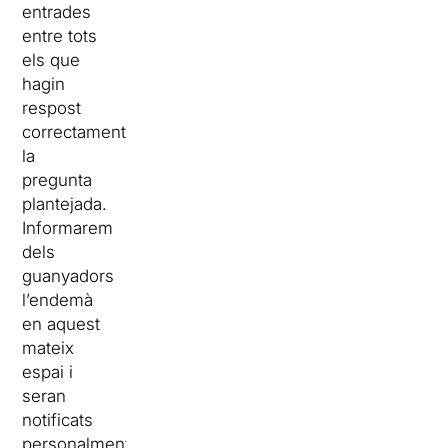
entrades
entre tots
els que
hagin
respost
correctament
la
pregunta
plantejada.
Informarem
dels
guanyadors
l’endemà
en aquest
mateix
espai i
seran
notificats
personalment