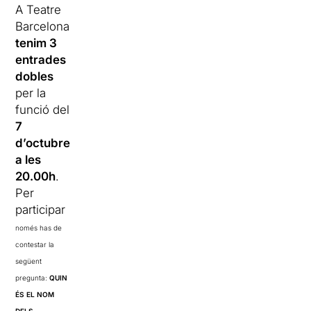
A Teatre
Barcelona
tenim 3
entrades
dobles
per la
funció del
7
d’octubre
a les
20.00h
.
Per
participar
només has de
contestar la
següent
pregunta:
QUIN
ÉS EL NOM
DELS