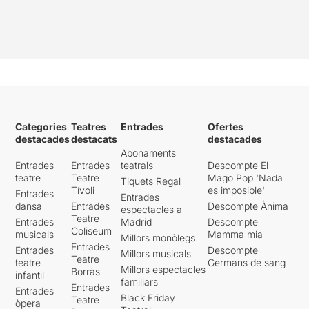
Categories
Teatres
Entrades
Ofertes
destacades
destacats
destacades
Abonaments
Entrades
Entrades
teatrals
Descompte El
teatre
Teatre
Mago Pop 'Nada
Tiquets Regal
Tívoli
es imposible'
Entrades
Entrades
dansa
Entrades
Descompte Ànima
espectacles a
Teatre
Entrades
Madrid
Descompte
Coliseum
musicals
Mamma mia
Millors monòlegs
Entrades
Entrades
Descompte
Millors musicals
Teatre
teatre
Germans de sang
Millors espectacles
Borràs
infantil
familiars
Entrades
Entrades
Black Friday
Teatre
òpera