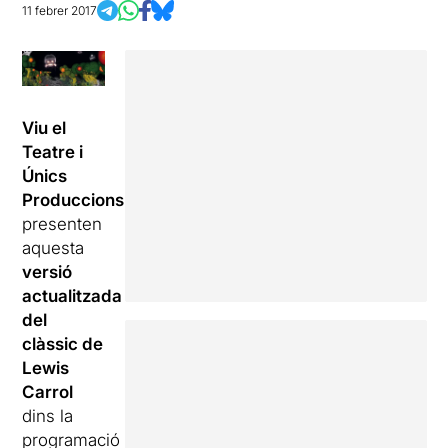
11 febrer 2017
Viu el
Teatre i
Únics
Produccions
presenten
aquesta
versió
actualitzada
del
clàssic de
Lewis
Carrol
dins la
programació