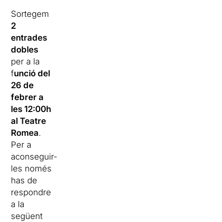
Sortegem
2
entrades
dobles
per a la
f
unció del
26 de
febrer a
les 12:00h
al Teatre
Romea
.
Per a
aconseguir-
les només
has de
respondre
a la
següent