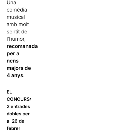
Una
comèdia
musical
amb molt
sentit de
l’humor,
recomanada
per a
nens
majors de
4 anys
.
EL
CONCURS:
2 entrades
dobles per
al 26 de
febrer