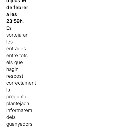
dijous 16
de febrer
a les
23:59h
.
Es
sortejaran
les
entrades
entre tots
els que
hagin
respost
correctament
la
pregunta
plantejada.
Informarem
dels
guanyadors