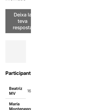
Deixa la
teva
resposta
Participants
Beatriz
16/02/2017
MV
María
Montenegro
16/02/2017