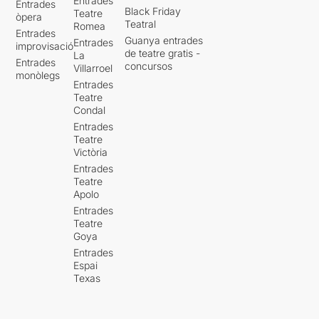
Entrades
Entrades
Black Friday
Teatre
òpera
Teatral
Romea
Entrades
Guanya entrades
Entrades
improvisació
de teatre gratis -
La
Entrades
concursos
Villarroel
monòlegs
Entrades
Teatre
Condal
Entrades
Teatre
Victòria
Entrades
Teatre
Apolo
Entrades
Teatre
Goya
Entrades
Espai
Texas