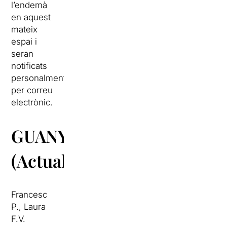
l’endemà
en aquest
mateix
espai i
seran
notificats
personalment
per correu
electrònic.
GUANYADORS
(Actualitzat)
Francesc
P., Laura
F.V.