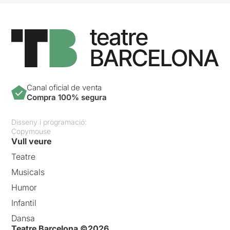
Canal oficial de venta
Compra 100% segura
Disseny i programació:
Copymouse
Vull veure
Teatre
Musicals
Humor
Infantil
Dansa
Teatre Barcelona ©2026