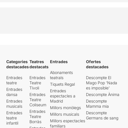
Categories
Teatres
Entrades
Ofertes
destacades
destacats
destacades
Abonaments
Entrades
Entrades
teatrals
Descompte El
teatre
Teatre
Mago Pop 'Nada
Tiquets Regal
Tívoli
es imposible'
Entrades
Entrades
dansa
Entrades
Descompte Ànima
espectacles a
Teatre
Entrades
Madrid
Descompte
Coliseum
musicals
Mamma mia
Millors monòlegs
Entrades
Entrades
Descompte
Millors musicals
Teatre
teatre
Germans de sang
Millors espectacles
Borràs
infantil
familiars