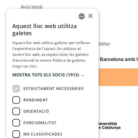
Avís legal
×
Política de privacitat
Aquest lloc web utilitza
Política de cookies
CATALAN
galetes
Condicions d’ús
SPANISH
Aquest lloc web utilitza galetes per millorar
Comunicacions comercials i Newsletter
l'experiència de l'usuari. En utilitzar el
Anuncia’t
nostre lloc web, accepteu totes les galetes
Vull rebre la newsletter de Teatre Barcelona amb 
d’acord amb la nostra Política de galetes.
Llegir-ne més
MOSTRA TOTS ELS SOCIS
(1913) →
ESTRICTAMENT NECESSÀRIES
RENDIMENT
ORIENTACIÓ
Amb el suport de
FUNCIONALITAT
NO CLASSIFICADES