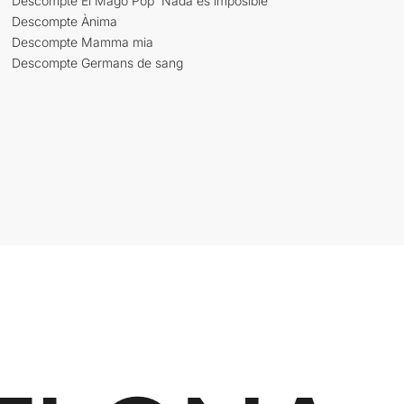
Descompte El Mago Pop 'Nada es imposible'
Descompte Ànima
Descompte Mamma mia
Descompte Germans de sang