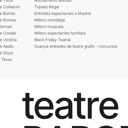
e Tívoli
Abonaments teatrals
re Coliseum
Tiquets Regal
e Borràs
Entrades espectacles a Madrid
re Romea
Millors monòlegs
larroel
Millors musicals
re Condal
Millors espectacles familiars
e Victòria
Black Friday Teatral
e Apolo
Guanya entrades de teatre gratis - concursos
re Goya
i Texas