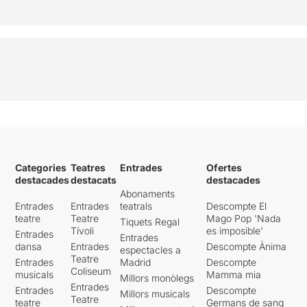
Categories
Teatres
Entrades
Ofertes
destacades
destacats
destacades
Abonaments
Entrades
Entrades
teatrals
Descompte El
teatre
Teatre
Mago Pop 'Nada
Tiquets Regal
Tívoli
es imposible'
Entrades
Entrades
dansa
Entrades
Descompte Ànima
espectacles a
Teatre
Entrades
Madrid
Descompte
Coliseum
musicals
Mamma mia
Millors monòlegs
Entrades
Entrades
Descompte
Millors musicals
Teatre
teatre
Germans de sang