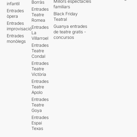
Millors espectacles
Borràs
infantil
familiars
Entrades
Entrades
Black Friday
Teatre
òpera
Teatral
Romea
Entrades
Guanya entrades
Entrades
improvisació
de teatre gratis -
La
Entrades
concursos
Villarroel
monòlegs
Entrades
Teatre
Condal
Entrades
Teatre
Victòria
Entrades
Teatre
Apolo
Entrades
Teatre
Goya
Entrades
Espai
Texas