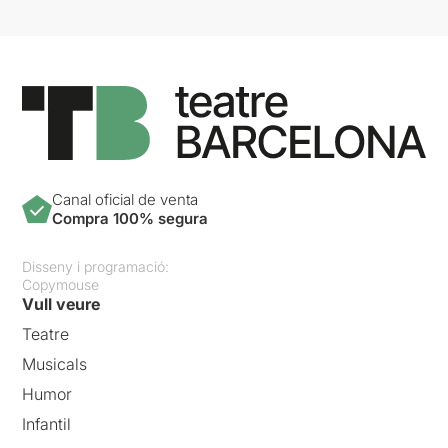
Canal oficial de venta
Compra 100% segura
Disseny i programació:
Copymouse
Vull veure
Teatre
Musicals
Humor
Infantil